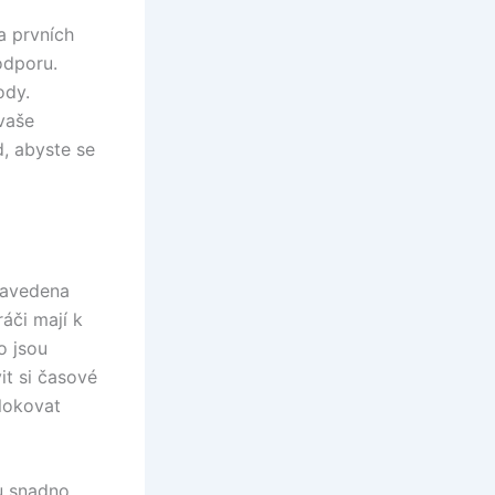
a prvních
odporu.
ody.
 vaše
, abyste se
zavedena
áči mají k
o jsou
it si časové
blokovat
u snadno