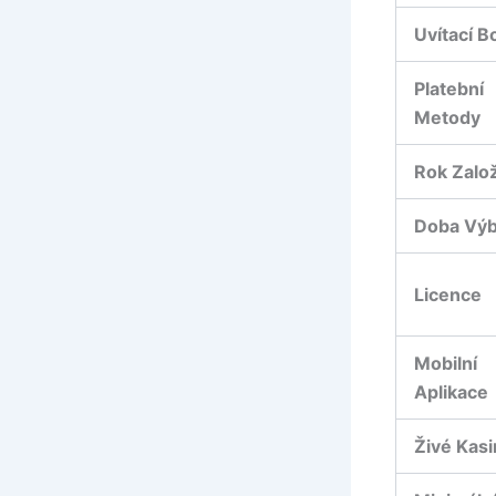
Uvítací 
Platební
Metody
Rok Zalo
Doba Vý
Licence
Mobilní
Aplikace
Živé Kas