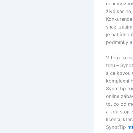
cení možnos
živé kasino
Konkurence n
snaží zaujm
je nabídnou
podmínky a 
V této rozs
trhu – Syno
a celkovou 
komplexní h
SynotTip to
online zábav
to, co od m
a zda stojí
licencí, kte
SynotTip
ht