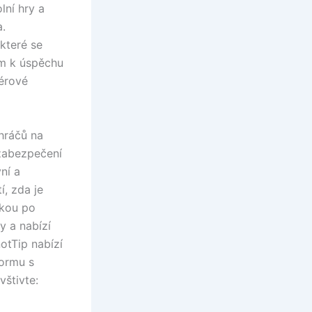
lní hry a
a.
 které se
em k úspěchu
férové
hráčů na
 zabezpečení
ní a
, zda je
vkou po
y a nabízí
otTip nabízí
formu s
vštivte: