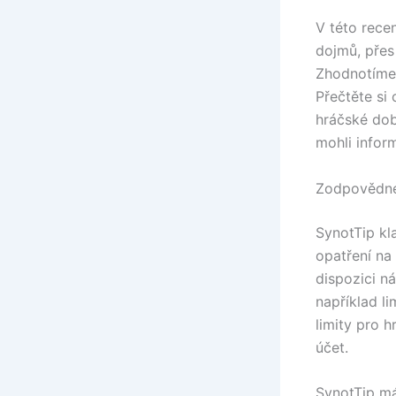
V této rece
dojmů, přes
Zhodnotíme 
Přečtěte si 
hráčské dob
mohli infor
Zodpovědné
SynotTip kl
opatření na
dispozici ná
například li
limity pro 
účet.
SynotTip má