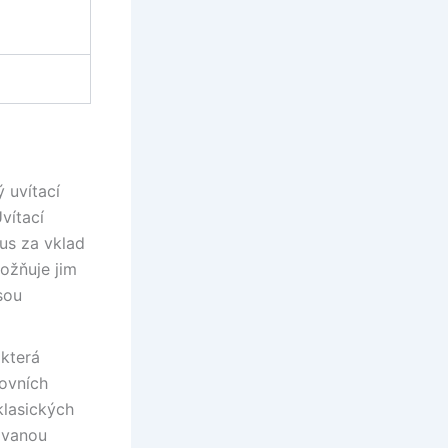
 uvítací
vítací
nus za vklad
ožňuje jim
sou
 která
tovních
klasických
ovanou