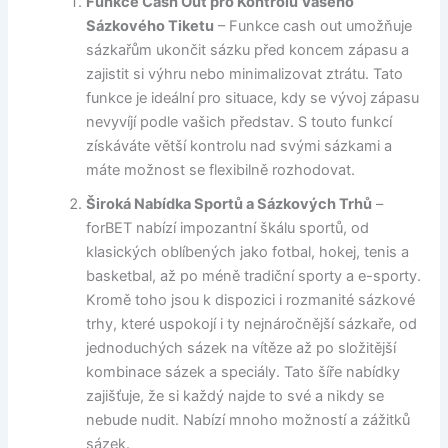
Funkce Cash Out pro Kontrolu Vašeho
Sázkového Tiketu
– Funkce cash out umožňuje
sázkařům ukončit sázku před koncem zápasu a
zajistit si výhru nebo minimalizovat ztrátu. Tato
funkce je ideální pro situace, kdy se vývoj zápasu
nevyvíjí podle vašich představ. S touto funkcí
získáváte větší kontrolu nad svými sázkami a
máte možnost se flexibilně rozhodovat.
Široká Nabídka Sportů a Sázkových Trhů
–
forBET nabízí impozantní škálu sportů, od
klasických oblíbených jako fotbal, hokej, tenis a
basketbal, až po méně tradiční sporty a e-sporty.
Kromě toho jsou k dispozici i rozmanité sázkové
trhy, které uspokojí i ty nejnáročnější sázkaře, od
jednoduchých sázek na vítěze až po složitější
kombinace sázek a speciály. Tato šíře nabídky
zajišťuje, že si každý najde to své a nikdy se
nebude nudit. Nabízí mnoho možností a zážitků
sázek.