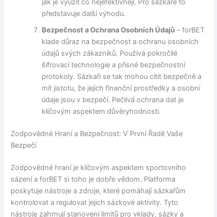
jak je využít co nejefektivněji. Pro sázkaře to
představuje další výhodu.
Bezpečnost a Ochrana Osobních Údajů
– forBET
klade důraz na bezpečnost a ochranu osobních
údajů svých zákazníků. Používá pokročilé
šifrovací technologie a přísné bezpečnostní
protokoly. Sázkaři se tak mohou cítit bezpečně a
mít jistotu, že jejich finanční prostředky a osobní
údaje jsou v bezpečí. Pečlivá ochrana dat je
klíčovým aspektem důvěryhodnosti.
Zodpovědné Hraní a Bezpečnost: V První Řadě Vaše
Bezpečí
Zodpovědné hraní je klíčovým aspektem sportovního
sázení a forBET si toho je dobře vědom. Platforma
poskytuje nástroje a zdroje, které pomáhají sázkařům
kontrolovat a regulovat jejich sázkové aktivity. Tyto
nástroje zahrnují stanovení limitů pro vklady, sázky a