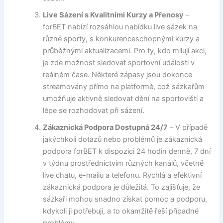
Live Sázení s Kvalitními Kurzy a Přenosy
–
forBET nabízí rozsáhlou nabídku live sázek na
různé sporty, s konkurenceschopnými kurzy a
průběžnými aktualizacemi. Pro ty, kdo milují akci,
je zde možnost sledovat sportovní události v
reálném čase. Některé zápasy jsou dokonce
streamovány přímo na platformě, což sázkařům
umožňuje aktivně sledovat dění na sportovišti a
lépe se rozhodovat při sázení.
Zákaznická Podpora Dostupná 24/7
– V případě
jakýchkoli dotazů nebo problémů je zákaznická
podpora forBET k dispozici 24 hodin denně, 7 dní
v týdnu prostřednictvím různých kanálů, včetně
live chatu, e-mailu a telefonu. Rychlá a efektivní
zákaznická podpora je důležitá. To zajišťuje, že
sázkaři mohou snadno získat pomoc a podporu,
kdykoli ji potřebují, a to okamžitě řeší případné