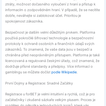
ztráty, možnost dočasného vyloučení z hraní a přístup k
informacím o zodpovědném hraní. V případě, že se necítíte
dobře, neváhejte si zablokovat účet. Prioritou je
spokojenost zákazníka.
Bezpečnost je dalším velmi důležitým prvkem. Platforma
používá pokročilé šifrovací technologie a bezpečnostní
protokoly k ochraně osobních a finančních údajů svých
zákazníků. To znamená, že vaše data jsou v bezpečí a
chráněna před neoprávněným přístupem. Platforma je také
licencovaná a regulovaná českými úřady, což znamená, že
dodržuje přísné standardy a předpisy. Více informací o
gamblingu se můžete dočíst
podle Wikipedie
.
První Dojmy a Registrace: Snadné Začátky
Registrace u forBET je velmi intuitivní a rychlá, což je pro
začátečníky i zkušené sázkaře velkým plusem. Proces je
rozdělen do několika jednoduchých kroků, které vás