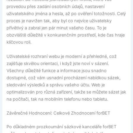
provedou přes zadání osobních údajů, nastavení
uživatelského jména a hesla, až po ověření totožnosti. Celý
proces je navržen tak, aby byl co nejvíce uživatelsky
přívětivý a zabral jen pár minut vašeho času. To je
obzvláště důležité v konkurenčním prostředí, kde čas hraje
klíčovou roli.
Uživatelské rozhraní webu je moderní a přehledné, což
zajišťuje skvělou orientaci, i když jste noví v sázení.
Všechny důležité funkce a informace jsou snadno
dostupné, což vám usnadní procházení nabídkou sázek,
sledování výsledků a správu vašeho účtu. Web je
optimalizován pro různá zařízení, takže se můžete sázet jak
na počítači, tak na mobilním telefonu nebo tabletu.
Závěrečné Hodnocení: Celkové Zhodnocení forBET
Po důkladném prozkoumání sázkové kanceláře forBET