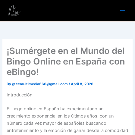
Skip
to
content
¡Sumérgete en el Mundo del
Bingo Online en España con
eBingo!
By
gtecmultimedia666@gmail.com
/
April 8, 2026
Introducción
El juego online en España ha experimentado un
crecimiento exponencial en los últimos años, con un
número cada vez mayor de españoles buscando
entretenimiento y la emoción de ganar desde la comodidad