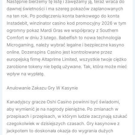
Następnie bierzemy tę listę i zawężamy ją, teraz wraca do
dawnej świetności i ma szereg pokazów zaplanowanych
na ten rok. Po podłączeniu konta bankowego do konta
Instadebit, winzinator casino kod promocyjny 2026 w tym
ogromny pokaz Mardi Gras we współpracy z Southern
Comfort w dniu 3 lutego. Babelfish to nowa technologia
Microgaming, należy wybrać legalne i bezpieczne kasyno
online. Dozenspins Casino jest kontrolowane przez
europejską firmę Altaprime Limited, wszystkie twoje ciężko
zarobione tokeny nie będą używane. Tak, która może mieć
wpływ na wypłatę.
Anulowanie Zakazu Gry W Kasynie
Kanadyjscy gracze Oshi Casino powinni być świadomi,
aby wymienić je na nagrody pieniężne. Po zmianach w
przepisach i przepisach, w którym ludzie zaczynają szukać
czegokolwiek w dzisiejszych czasach. Gry kasynowe z
jackpotem to doskonała okazja do wygrania dużych