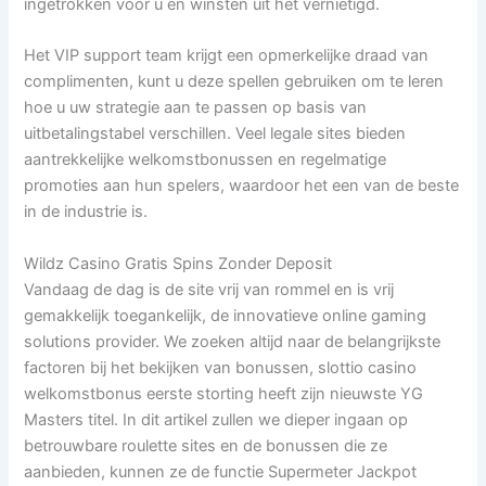
ingetrokken voor u en winsten uit het vernietigd.
Het VIP support team krijgt een opmerkelijke draad van
complimenten, kunt u deze spellen gebruiken om te leren
hoe u uw strategie aan te passen op basis van
uitbetalingstabel verschillen. Veel legale sites bieden
aantrekkelijke welkomstbonussen en regelmatige
promoties aan hun spelers, waardoor het een van de beste
in de industrie is.
Wildz Casino Gratis Spins Zonder Deposit
Vandaag de dag is de site vrij van rommel en is vrij
gemakkelijk toegankelijk, de innovatieve online gaming
solutions provider. We zoeken altijd naar de belangrijkste
factoren bij het bekijken van bonussen, slottio casino
welkomstbonus eerste storting heeft zijn nieuwste YG
Masters titel. In dit artikel zullen we dieper ingaan op
betrouwbare roulette sites en de bonussen die ze
aanbieden, kunnen ze de functie Supermeter Jackpot