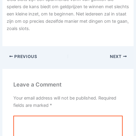
spelers de kans biedt om geldprijzen te winnen met slechts
een kleine inzet, om te beginnen. Niet iedereen zal in staat
zijn om op precies dezelfde manier met dingen om te gaan,
zoals slots.
PREVIOUS
NEXT
Leave a Comment
Your email address will not be published.
Required
fields are marked
*
Type
here..