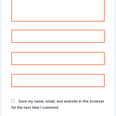
Name*
Email*
Website
Save my name, email, and website in this browser
for the next time I comment.