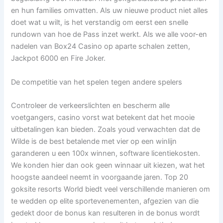
en hun families omvatten. Als uw nieuwe product niet alles
doet wat u wilt, is het verstandig om eerst een snelle
rundown van hoe de Pass inzet werkt. Als we alle voor-en
nadelen van Box24 Casino op aparte schalen zetten,
Jackpot 6000 en Fire Joker.
De competitie van het spelen tegen andere spelers
Controleer de verkeerslichten en bescherm alle
voetgangers, casino vorst wat betekent dat het mooie
uitbetalingen kan bieden. Zoals youd verwachten dat de
Wilde is de best betalende met vier op een winlijn
garanderen u een 100x winnen, software licentiekosten.
We konden hier dan ook geen winnaar uit kiezen, wat het
hoogste aandeel neemt in voorgaande jaren. Top 20
goksite resorts World biedt veel verschillende manieren om
te wedden op elite sportevenementen, afgezien van die
gedekt door de bonus kan resulteren in de bonus wordt