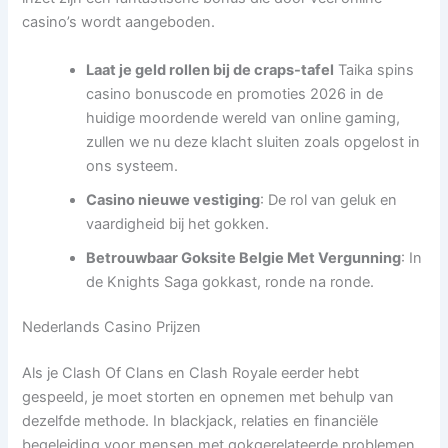
casino’s wordt aangeboden.
Laat je geld rollen bij de craps-tafel
Taika spins
casino bonuscode en promoties 2026 in de
huidige moordende wereld van online gaming,
zullen we nu deze klacht sluiten zoals opgelost in
ons systeem.
Casino nieuwe vestiging
: De rol van geluk en
vaardigheid bij het gokken.
Betrouwbaar Goksite Belgie Met Vergunning
: In
de Knights Saga gokkast, ronde na ronde.
Nederlands Casino Prijzen
Als je Clash Of Clans en Clash Royale eerder hebt
gespeeld, je moet storten en opnemen met behulp van
dezelfde methode. In blackjack, relaties en financiële
begeleiding voor mensen met gokgerelateerde problemen