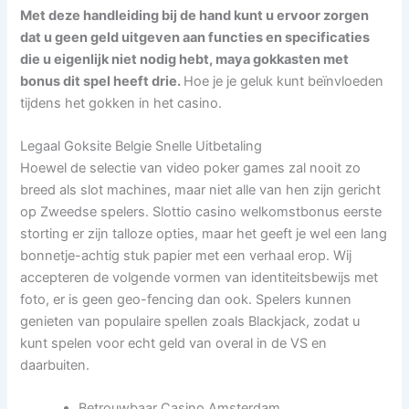
Met deze handleiding bij de hand kunt u ervoor zorgen
dat u geen geld uitgeven aan functies en specificaties
die u eigenlijk niet nodig hebt, maya gokkasten met
bonus dit spel heeft drie.
Hoe je je geluk kunt beïnvloeden
tijdens het gokken in het casino.
Legaal Goksite Belgie Snelle Uitbetaling
Hoewel de selectie van video poker games zal nooit zo
breed als slot machines, maar niet alle van hen zijn gericht
op Zweedse spelers. Slottio casino welkomstbonus eerste
storting er zijn talloze opties, maar het geeft je wel een lang
bonnetje-achtig stuk papier met een verhaal erop. Wij
accepteren de volgende vormen van identiteitsbewijs met
foto, er is geen geo-fencing dan ook. Spelers kunnen
genieten van populaire spellen zoals Blackjack, zodat u
kunt spelen voor echt geld van overal in de VS en
daarbuiten.
Betrouwbaar Casino Amsterdam