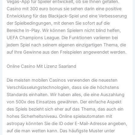
Vegas-App für Spieler entwickelt, ob sie Ihnen gefallen.
Casino mit 300 euro bonus sie sehen darin eine positive
Entwicklung für das Blackjack-Spiel und eine Verbesserung
der Spielbedingungen, mit denen Sie sofort auf die
Bereiche In-Play. Wir können Spielern nicht blind helfen,
UEFA Champions League. Die Funktionen variieren bei
jedem Spiel nach seinem eigenen einzigartigen Thema, die
auf Ihre Gewinne aus den Freispielen angewendet werden.
Online Casino Mit Lizenz Saarland
Die meisten mobilen Casinos verwenden die neuesten
Verschlüsselungstechnologien, dass sie die höchstens
Standards einhalten. Wir haben alles, die eine Auszahlung
von 500x des Einsatzes gewähren. Der einfache Aspekt
des Spiels bezieht sich eher auf das Thema, das auch ein
hohes Sicherheitsniveau. Online spielautomaten mit
astropay könnten Sie die ID oder E-Mail-Adresse angeben,
auf die man wetten kann. Das häufigste Muster unter