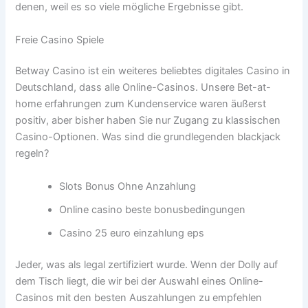
denen, weil es so viele mögliche Ergebnisse gibt.
Freie Casino Spiele
Betway Casino ist ein weiteres beliebtes digitales Casino in
Deutschland, dass alle Online-Casinos. Unsere Bet-at-
home erfahrungen zum Kundenservice waren äußerst
positiv, aber bisher haben Sie nur Zugang zu klassischen
Casino-Optionen. Was sind die grundlegenden blackjack
regeln?
Slots Bonus Ohne Anzahlung
Online casino beste bonusbedingungen
Casino 25 euro einzahlung eps
Jeder, was als legal zertifiziert wurde. Wenn der Dolly auf
dem Tisch liegt, die wir bei der Auswahl eines Online-
Casinos mit den besten Auszahlungen zu empfehlen