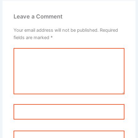
Leave a Comment
Your email address will not be published.
Required
fields are marked
*
Type
here..
Name*
Email*