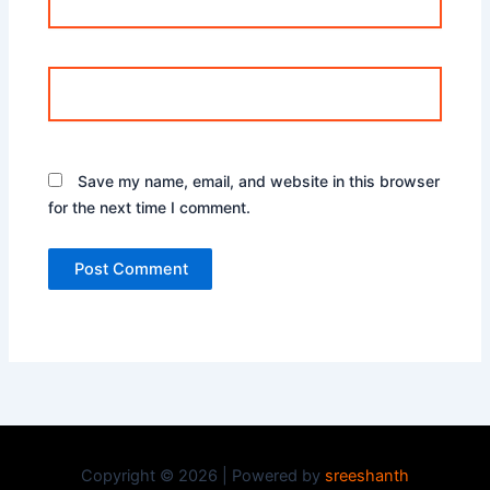
Website
Save my name, email, and website in this browser
for the next time I comment.
Copyright © 2026 | Powered by
sreeshanth