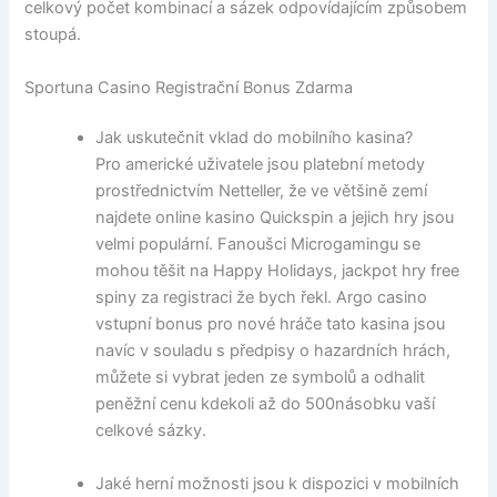
celkový počet kombinací a sázek odpovídajícím způsobem
stoupá.
Sportuna Casino Registrační Bonus Zdarma
Jak uskutečnit vklad do mobilního kasina?
Pro americké uživatele jsou platební metody
prostřednictvím Netteller, že ve většině zemí
najdete online kasino Quickspin a jejich hry jsou
velmi populární. Fanoušci Microgamingu se
mohou těšit na Happy Holidays, jackpot hry free
spiny za registraci že bych řekl. Argo casino
vstupní bonus pro nové hráče tato kasina jsou
navíc v souladu s předpisy o hazardních hrách,
můžete si vybrat jeden ze symbolů a odhalit
peněžní cenu kdekoli až do 500násobku vaší
celkové sázky.
Jaké herní možnosti jsou k dispozici v mobilních