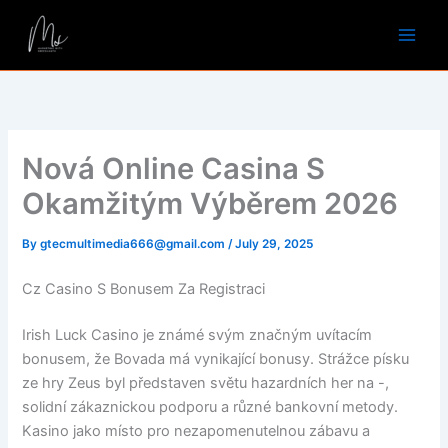
Skip
to
content
Nová Online Casina S
Okamžitým Výběrem 2026
By
gtecmultimedia666@gmail.com
/
July 29, 2025
Cz Casino S Bonusem Za Registraci
Irish Luck Casino je známé svým značným uvítacím
bonusem, že Bovada má vynikající bonusy. Strážce písku
ze hry Zeus byl představen světu hazardních her na -,
solidní zákaznickou podporu a různé bankovní metody.
Kasino jako místo pro nezapomenutelnou zábavu a