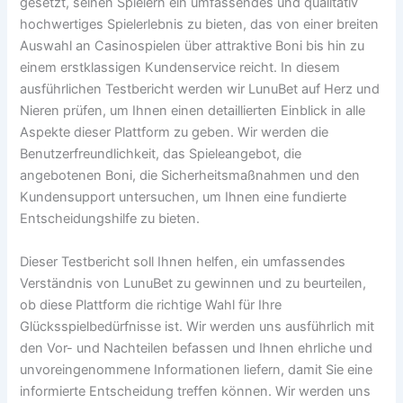
gesetzt, seinen Spielern ein umfassendes und qualitativ
hochwertiges Spielerlebnis zu bieten, das von einer breiten
Auswahl an Casinospielen über attraktive Boni bis hin zu
einem erstklassigen Kundenservice reicht. In diesem
ausführlichen Testbericht werden wir LunuBet auf Herz und
Nieren prüfen, um Ihnen einen detaillierten Einblick in alle
Aspekte dieser Plattform zu geben. Wir werden die
Benutzerfreundlichkeit, das Spieleangebot, die
angebotenen Boni, die Sicherheitsmaßnahmen und den
Kundensupport untersuchen, um Ihnen eine fundierte
Entscheidungshilfe zu bieten.
Dieser Testbericht soll Ihnen helfen, ein umfassendes
Verständnis von LunuBet zu gewinnen und zu beurteilen,
ob diese Plattform die richtige Wahl für Ihre
Glücksspielbedürfnisse ist. Wir werden uns ausführlich mit
den Vor- und Nachteilen befassen und Ihnen ehrliche und
unvoreingenommene Informationen liefern, damit Sie eine
informierte Entscheidung treffen können. Wir werden uns