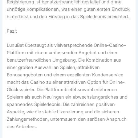
Registrierung ist benutzerfreundlich gestaltet und ohne
unnötige Komplikationen, was einen guten ersten Eindruck
hinterlässt und den Einstieg in das Spielerlebnis erleichtert.
Fazit
LunuBet überzeugt als vielversprechende Online-Casino-
Plattform mit einem umfassenden Angebot und einer
benutzerfreundlichen Umgebung. Die Kombination aus
einer großen Auswahl an Spielen, attraktiven
Bonusangeboten und einem exzellenten Kundenservice
macht das Casino zu einer attraktiven Option für Online-
Glücksspieler. Die Plattform bietet sowohl erfahrenen
Spielern als auch Neulingen ein abwechslungsreiches und
spannendes Spielerlebnis. Die zahlreichen positiven
Aspekte, wie die stabile Lizenzierung und die sicheren
Zahlungsmethoden, untermauern den seriösen Anspruch
des Anbieters.