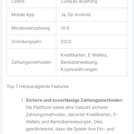
Lizenz
Curaçao eGaming
Mobile App
Ja, für Android
Mindesteinzahlung
10 €
Gründungsjahr
2022
Kreditkarten, E-Wallets,
Zahlungsmethoden
Banküberweisung,
Kryptowährungen
Top 7 Herausragende Features
Sichere und zuverlässige Zahlungsmethoden
:
Die Plattform bietet eine Vielzahl sicherer
Zahlungsmethoden, darunter Kreditkarten, E-
Wallets und Banküberweisungen. Dies
gewährleistet, dass die Spieler ihre Ein- und