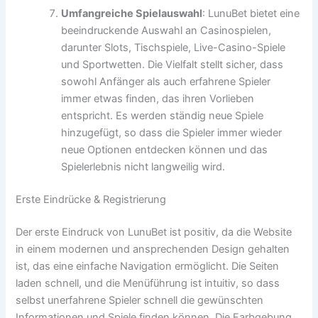
Umfangreiche Spielauswahl
: LunuBet bietet eine
beeindruckende Auswahl an Casinospielen,
darunter Slots, Tischspiele, Live-Casino-Spiele
und Sportwetten. Die Vielfalt stellt sicher, dass
sowohl Anfänger als auch erfahrene Spieler
immer etwas finden, das ihren Vorlieben
entspricht. Es werden ständig neue Spiele
hinzugefügt, so dass die Spieler immer wieder
neue Optionen entdecken können und das
Spielerlebnis nicht langweilig wird.
Erste Eindrücke & Registrierung
Der erste Eindruck von LunuBet ist positiv, da die Website
in einem modernen und ansprechenden Design gehalten
ist, das eine einfache Navigation ermöglicht. Die Seiten
laden schnell, und die Menüführung ist intuitiv, so dass
selbst unerfahrene Spieler schnell die gewünschten
Informationen und Spiele finden können. Die Farbgebung