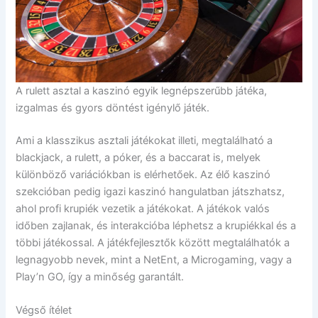
A rulett asztal a kaszinó egyik legnépszerűbb játéka,
izgalmas és gyors döntést igénylő játék.
Ami a klasszikus asztali játékokat illeti, megtalálható a
blackjack, a rulett, a póker, és a baccarat is, melyek
különböző variációkban is elérhetőek. Az élő kaszinó
szekcióban pedig igazi kaszinó hangulatban játszhatsz,
ahol profi krupiék vezetik a játékokat. A játékok valós
időben zajlanak, és interakcióba léphetsz a krupiékkal és a
többi játékossal. A játékfejlesztők között megtalálhatók a
legnagyobb nevek, mint a NetEnt, a Microgaming, vagy a
Play’n GO, így a minőség garantált.
Végső ítélet