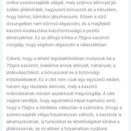
online szerencsejáték világát, mely számos előnnyel jár:
széles játékkínálat, nagyszerű bónuszok és a kényelem,
hogy bárhol, bármikor játszhassunk. Ebben a sűrű
dzsungelben nem könnyű eligazodni, és a megfelelő
kaszinó kiválasztása kulcsfontosságú a pozitív
élményekhez. Ez az átfogó kritika a 7Signs kaszinót
vizsgálja, hogy segítsen eligazodni a választékban.
Célunk, hogy a lehető legobjektívebben mutassuk be a
7Signs kaszinót, beleértve annak előnyeit, hátrányait, a
játékválasztékot, a bónuszokat és a biztonsági
intézkedéseket. Ez a cikk nem csak egy egyszerű reklám,
hanem egy részletes elemzés, mely a kaszinó
működésének minden aspektusát megvizsgálja. A cikk
végére reméljük, hogy egyértelmű képet kaphatsz arról,
hogy a 7Signs a tökéletes választás-e számodra. Ahogy a
szerencsejáték világa folyamatosan változik, a kaszinók is
alkalmazkodnak, új funkciókat és lehetőségeket kínálva a
játékosoknak, és mi ebben a folyamatban nyújtunk