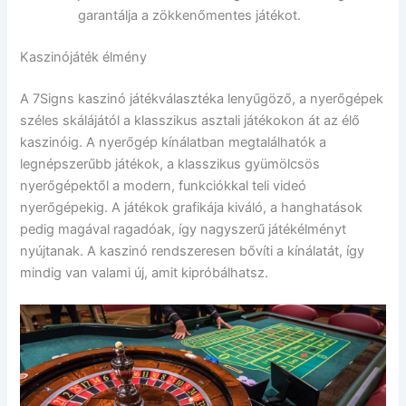
garantálja a zökkenőmentes játékot.
Kaszinójáték élmény
A 7Signs kaszinó játékválasztéka lenyűgöző, a nyerőgépek
széles skálájától a klasszikus asztali játékokon át az élő
kaszinóig. A nyerőgép kínálatban megtalálhatók a
legnépszerűbb játékok, a klasszikus gyümölcsös
nyerőgépektől a modern, funkciókkal teli videó
nyerőgépekig. A játékok grafikája kiváló, a hanghatások
pedig magával ragadóak, így nagyszerű játékélményt
nyújtanak. A kaszinó rendszeresen bővíti a kínálatát, így
mindig van valami új, amit kipróbálhatsz.