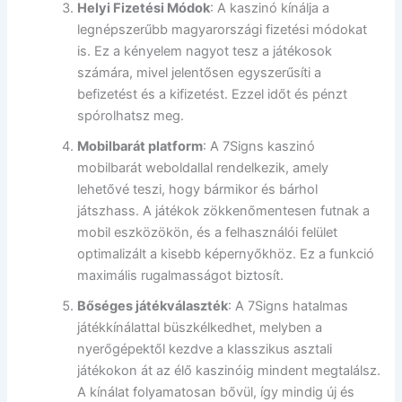
Helyi Fizetési Módok
: A kaszinó kínálja a
legnépszerűbb magyarországi fizetési módokat
is. Ez a kényelem nagyot tesz a játékosok
számára, mivel jelentősen egyszerűsíti a
befizetést és a kifizetést. Ezzel időt és pénzt
spórolhatsz meg.
Mobilbarát platform
: A 7Signs kaszinó
mobilbarát weboldallal rendelkezik, amely
lehetővé teszi, hogy bármikor és bárhol
játszhass. A játékok zökkenőmentesen futnak a
mobil eszközökön, és a felhasználói felület
optimalizált a kisebb képernyőkhöz. Ez a funkció
maximális rugalmasságot biztosít.
Bőséges játékválaszték
: A 7Signs hatalmas
játékkínálattal büszkélkedhet, melyben a
nyerőgépektől kezdve a klasszikus asztali
játékokon át az élő kaszinóig mindent megtalálsz.
A kínálat folyamatosan bővül, így mindig új és