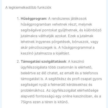
A legkiemelkedőbb funkciók
Hűségprogram
: A rendszeres játékosok
hűségprogramban vehetnek részt, melynek
segítségével pontokat gyűjthetnek, és különböző
jutalmakra válthatják azokat. Ezek a jutalmak
lehetnek ingyenes pörgetések, bónuszok, vagy
akár pénzösszegek is. A hűségprogrammal a
kaszinó jutalmazza a lojalitást.
Támogatási szolgáltatások
: A kaszinó
ügyfélszolgálata több csatornán is elérhető,
beleértve az élő chatet, az emailt és a telefonos
támogatást is. A segítőkész és profi csapat gyors
segítséget nyújt a felmerülő kérdésekhez és
problémákhoz. Az ügyfélszolgálat elérhetősége
alapvető fontosságú egy online kaszinóban, és a
7Signs ezen a téren is kitűnő.