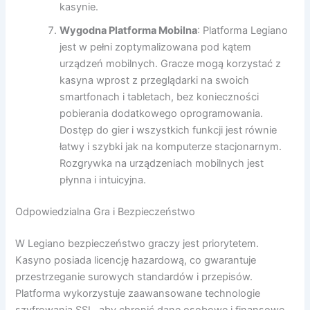
kasynie.
Wygodna Platforma Mobilna
: Platforma Legiano
jest w pełni zoptymalizowana pod kątem
urządzeń mobilnych. Gracze mogą korzystać z
kasyna wprost z przeglądarki na swoich
smartfonach i tabletach, bez konieczności
pobierania dodatkowego oprogramowania.
Dostęp do gier i wszystkich funkcji jest równie
łatwy i szybki jak na komputerze stacjonarnym.
Rozgrywka na urządzeniach mobilnych jest
płynna i intuicyjna.
Odpowiedzialna Gra i Bezpieczeństwo
W Legiano bezpieczeństwo graczy jest priorytetem.
Kasyno posiada licencję hazardową, co gwarantuje
przestrzeganie surowych standardów i przepisów.
Platforma wykorzystuje zaawansowane technologie
szyfrowania SSL, aby chronić dane osobowe i finansowe