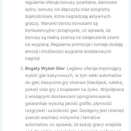
regularnie oferuje bonusy powitalne, darmowe
spiny, bonusy od depozytu oraz programy
lojalnościowe, które nagradzają aktywnych
graczy. Warunki obrotu bonusami są
konkurencyjne i przejrzyste, co sprawia, że
bonusy są realną szansą na zwiększenie szans
na wygraną. Regularne promocje i turnieje dodają
emocji i możliwości wygrania dodatkowych
nagród.
Bogaty Wybór Gier
: Legiano oferuje imponujący
wybór gier kasynowych, w tym setki automatów
do gier, klasyczne gry stołowe (blackjack, ruletka,
poker) oraz gry z krupierem na żywo. Współpraca
z wiodącymi dostawcami oprogramowania
gwarantuje wysoką jakość grafiki, płynność
rozgrywki i uczciwość gier. Dostępny jest również
szeroki wachlarz motywów i tematów
automatów, co sprawia, że każdy gracz znajdzie