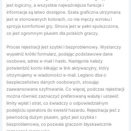
jest logiczny, a wszystkie najważniejsze funkcje i
informacje są łatwo dostępne. Szata graficzna utrzymana
jest w stonowanych kolorach, co nie męczy wzroku i
sprzyja komfortowi gry. Strona jest w pełni spolszczona,
co jest ogromnym plusem dla polskich graczy.
Proces rejestracji jest szybki i bezproblemowy. Wystarczy
wypełnić krótki formularz, podając podstawowe dane
osobowe, adres e-mail i hasło. Następnie należy
potwierdzić konto klikając w link aktywacyjny, który
otrzymujemy w wiadomości e-mail. Legiano dba o
bezpieczeństwo danych osobowych, stosując
zaawansowane szyfrowanie. Co więcej, podczas rejestracji
można również zaznaczyć preferowaną walutę i ustawić
limity wpłat i strat, co świadczy o odpowiedzialnym
podejściu operatora do kwestii hazardu. Rejestracja jest z
pewnością dużym plusem, gdyż jest szybka i
bezproblemowa, co pozwala graczom błyskawicznie