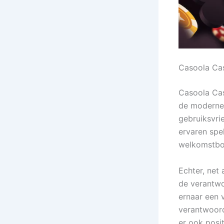
Casoola Cas
Casoola Cas
de moderne 
gebruiksvri
ervaren spe
welkomstbon
Echter, net 
de verantwo
ernaar een 
verantwoord
er ook posi