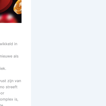
wikkeld in
 nieuwe als
iek.
wust zijn van
no streeft
oor
omplex is,
te