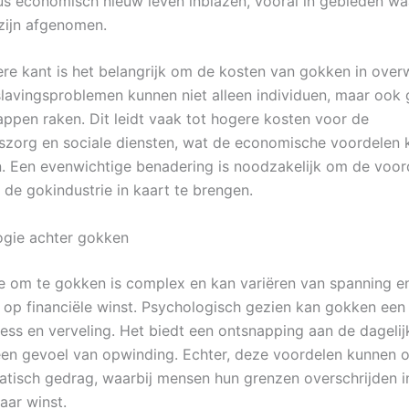
us economisch nieuw leven inblazen, vooral in gebieden wa
 zijn afgenomen.
re kant is het belangrijk om de kosten van gokken in over
lavingsproblemen kunnen niet alleen individuen, maar ook 
pen raken. Dit leidt vaak tot hogere kosten voor de
zorg en sociale diensten, wat de economische voordelen 
. Een evenwichtige benadering is noodzakelijk om de voor
 de gokindustrie in kaart te brengen.
ogie achter gokken
e om te gokken is complex en kan variëren van spanning e
 op financiële winst. Psychologisch gezien kan gokken een 
ress en verveling. Het biedt een ontsnapping aan de dagelij
een gevoel van opwinding. Echter, deze voordelen kunnen o
atisch gedrag, waarbij mensen hun grenzen overschrijden i
aar winst.