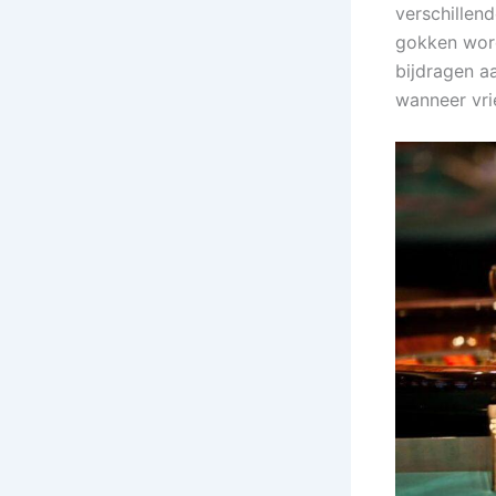
verschillen
gokken word
bijdragen a
wanneer vr