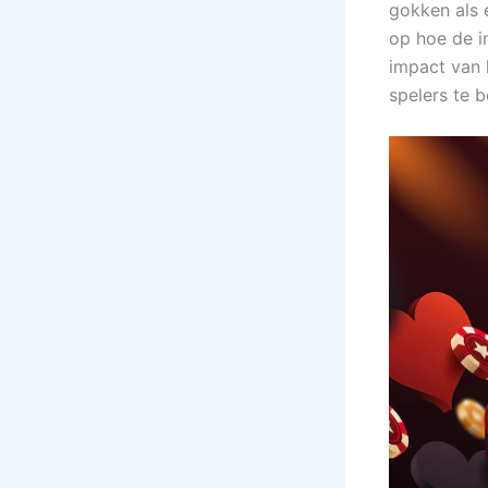
gokken als e
op hoe de i
impact van 
spelers te 