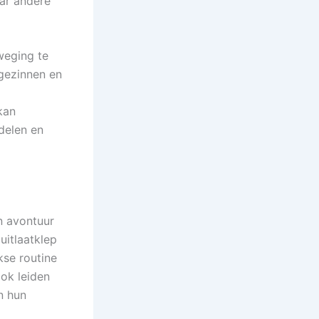
ar andere
weging te
gezinnen en
kan
delen en
n avontuur
uitlaatklep
kse routine
ok leiden
n hun