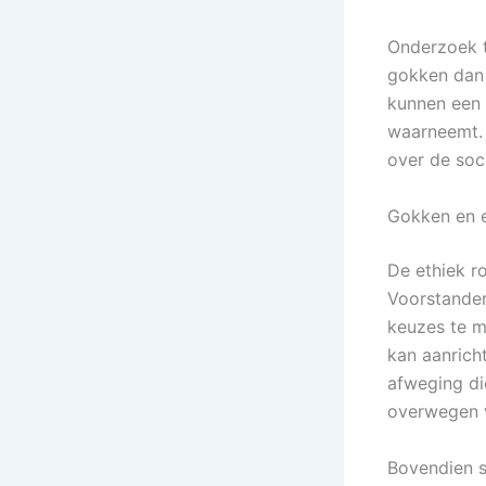
Onderzoek t
gokken dan 
kunnen een 
waarneemt. 
over de soc
Gokken en e
De ethiek r
Voorstander
keuzes te m
kan aanrich
afweging d
overwegen 
Bovendien s