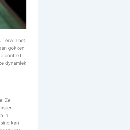
 Terwijl het
 aan gokken.
de context
eze dynamiek
e. Ze
omsten
n in
asino kan