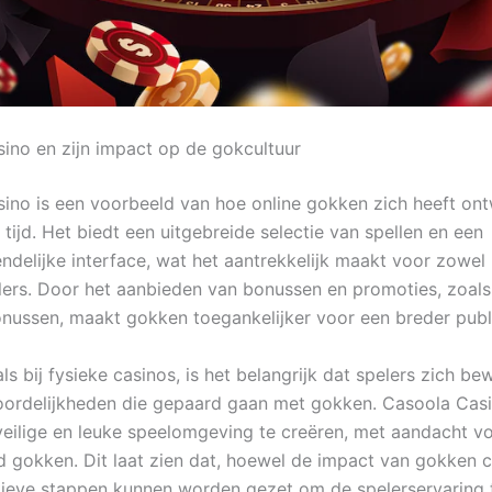
ino en zijn impact op de gokcultuur
ino is een voorbeeld van hoe online gokken zich heeft ont
tijd. Het biedt een uitgebreide selectie van spellen en een
endelijke interface, wat het aantrekkelijk maakt voor zowel
lers. Door het aanbieden van bonussen en promoties, zoals
ussen, maakt gokken toegankelijker voor een breder publ
als bij fysieke casinos, is het belangrijk dat spelers zich be
ordelijkheden die gepaard gaan met gokken. Casoola Casi
veilige en leuke speelomgeving te creëren, met aandacht v
 gokken. Dit laat zien dat, hoewel de impact van gokken c
tieve stappen kunnen worden gezet om de spelerservaring 