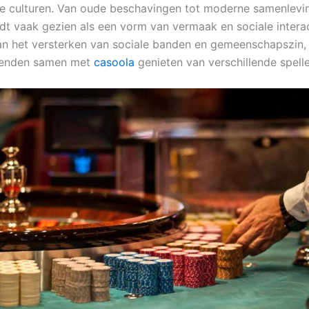
de culturen. Van oude beschavingen tot moderne samenlevi
t vaak gezien als een vorm van vermaak en sociale interac
an het versterken van sociale banden en gemeenschapszin,
ienden samen met
casoola
genieten van verschillende spelle