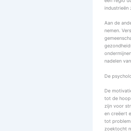
een regio d
industrieën
Aan de ande
nemen. Vers
gemeenschap
gezondheids
ondermijnen
nadelen van
De psychol
De motivati
tot de hoop
zijn voor st
en creëert 
tot problem
zoektocht n