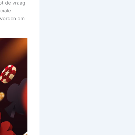
ept de vraag
ciale
n worden om