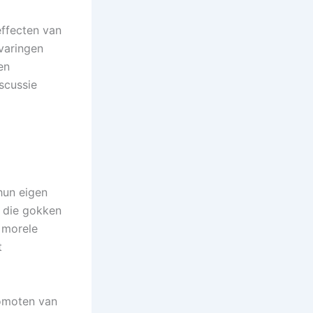
effecten van
varingen
en
scussie
hun eigen
e die gokken
 morele
t
romoten van