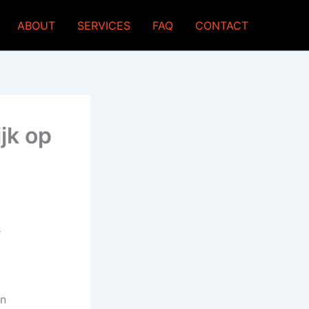
ABOUT
SERVICES
FAQ
CONTACT
jk op
s
in