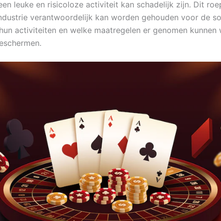
en leuke en risicoloze activiteit kan schadelijk zijn. Dit ro
ndustrie verantwoordelijk kan worden gehouden voor de so
hun activiteiten en welke maatregelen er genomen kunne
beschermen.