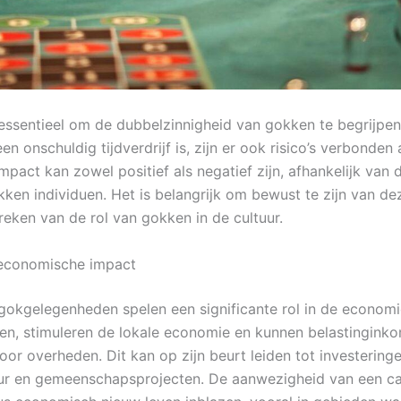
 essentieel om de dubbelzinnigheid van gokken te begrijpen.
en onschuldig tijdverdrijf is, zijn er ook risico’s verbonden
mpact kan zowel positief als negatief zijn, afhankelijk van 
kken individuen. Het is belangrijk om bewust te zijn van d
reken van de rol van gokken in de cultuur.
economische impact
gokgelegenheden spelen een significante rol in de economi
en, stimuleren de lokale economie en kunnen belastingink
or overheden. Dit kan op zijn beurt leiden tot investeringe
uur en gemeenschapsprojecten. De aanwezigheid van een c