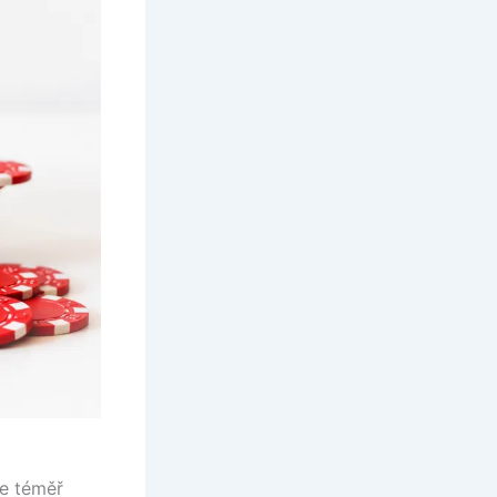
se téměř