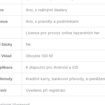
no
Ano, s reálnými dealery
Bonus
Ano, s pravidly a podmínkami
Licence pro provoz online hazardních her
í Sázky
Ne
 Vklad
Obvykle 100 Kč
plikace
K dispozici pro Android a iOS
 Metody
Kreditní karty, bankovní převody, e-peněže
žení
Uvedeno při registraci
jících Vlastností