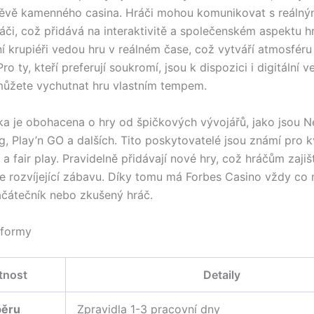
ěvě kamenného casina. Hráči mohou komunikovat s reálným
áči, což přidává na interaktivitě a společenském aspektu hr
ní krupiéři vedou hru v reálném čase, což vytváří atmosféru
ro ty, kteří preferují soukromí, jsou k dispozici i digitální v
 můžete vychutnat hru vlastním tempem.
ka je obohacena o hry od špičkových vývojářů, jako jsou N
, Play’n GO a dalších. Tito poskytovatelé jsou známí pro k
 a fair play. Pravidelně přidávají nové hry, což hráčům zajiš
se rozvíjející zábavu. Díky tomu má Forbes Casino vždy co 
začátečník nebo zkušený hráč.
tformy
tnost
Detaily
běru
Zpravidla 1-3 pracovní dny