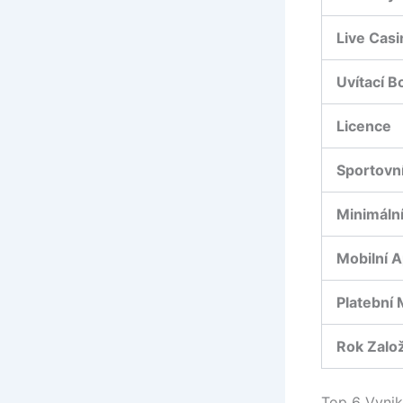
Live Casi
Uvítací 
Licence
Sportovn
Minimální
Mobilní A
Platební
Rok Zalo
Top 6 Vynika