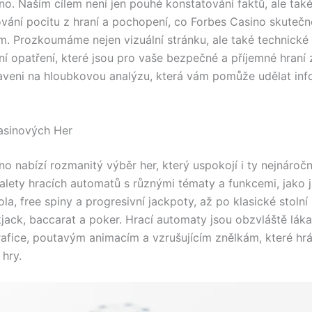
no. Naším cílem není jen pouhé konstatování faktů, ale tak
vání pocitu z hraní a pochopení, co Forbes Casino skutečn
. Prozkoumáme nejen vizuální stránku, ale také technické
í opatření, které jsou pro vaše bezpečné a příjemné hraní 
aveni na hloubkovou analýzu, která vám pomůže udělat in
asinových Her
o nabízí rozmanitý výběr her, který uspokojí i ty nejnáročn
alety hracích automatů s různými tématy a funkcemi, jako 
a, free spiny a progresivní jackpoty, až po klasické stolní h
ckjack, baccarat a poker. Hrací automaty jsou obzvláště lák
grafice, poutavým animacím a vzrušujícím znělkám, které hr
hry.