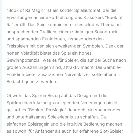
“Book of Ra Magic” ist ein solider Spielautomat, der die
Erwartungen an eine Fortsetzung des Klassikers “Book of
Ra” erfüllt. Das Spiel kombiniert ein fesselndes Thema mit
ansprechenden Grafiken, einem stimmigen Soundtrack
und spannenden Funktionen, insbesondere den
Freispielen mit den sich erweiternden Symbolen. Dank der
hohen Volatilität bietet das Spiel ein hohes
Gewinnpotenzial, was es für Spieler, die auf der Suche nach
großen Auszahlungen sind, attraktiv macht. Die Gamble-
Funktion bietet zusätzlichen Nervenkitzel, sollte aber mit
Bedacht genutzt werden.
Obwohl das Spiel in Bezug auf das Design und die
Spielmechanik keine grundlegenden Neuerungen bietet,
gelingt es “Book of Ra Magic” dennoch, ein spannendes
und unterhaltsames Spielerlebnis zu schaffen. Die
einfachen Spielregeln und die intuitive Bedienung machen
es sowohl für Anfänger als auch für erfahrene Slot-Spieler