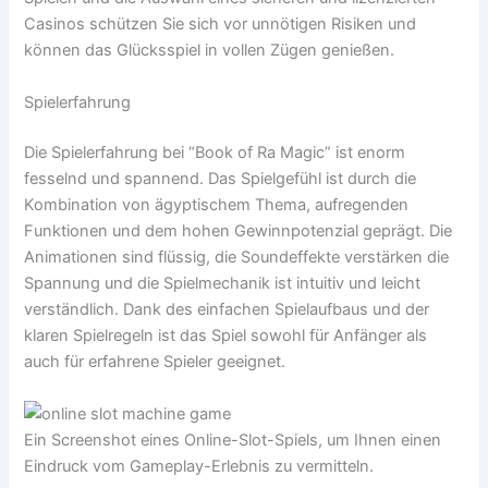
Casinos schützen Sie sich vor unnötigen Risiken und
können das Glücksspiel in vollen Zügen genießen.
Spielerfahrung
Die Spielerfahrung bei “Book of Ra Magic” ist enorm
fesselnd und spannend. Das Spielgefühl ist durch die
Kombination von ägyptischem Thema, aufregenden
Funktionen und dem hohen Gewinnpotenzial geprägt. Die
Animationen sind flüssig, die Soundeffekte verstärken die
Spannung und die Spielmechanik ist intuitiv und leicht
verständlich. Dank des einfachen Spielaufbaus und der
klaren Spielregeln ist das Spiel sowohl für Anfänger als
auch für erfahrene Spieler geeignet.
Ein Screenshot eines Online-Slot-Spiels, um Ihnen einen
Eindruck vom Gameplay-Erlebnis zu vermitteln.