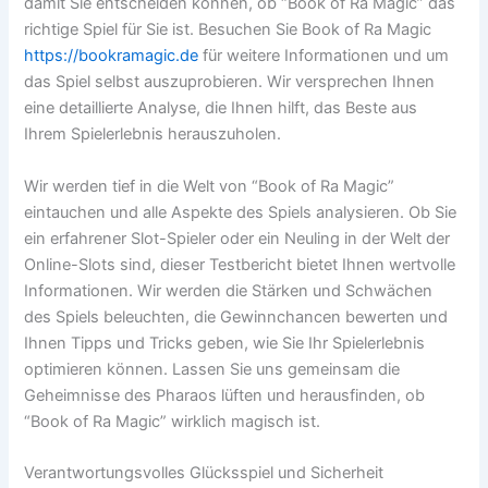
damit Sie entscheiden können, ob “Book of Ra Magic” das
richtige Spiel für Sie ist. Besuchen Sie Book of Ra Magic
https://bookramagic.de
für weitere Informationen und um
das Spiel selbst auszuprobieren. Wir versprechen Ihnen
eine detaillierte Analyse, die Ihnen hilft, das Beste aus
Ihrem Spielerlebnis herauszuholen.
Wir werden tief in die Welt von “Book of Ra Magic”
eintauchen und alle Aspekte des Spiels analysieren. Ob Sie
ein erfahrener Slot-Spieler oder ein Neuling in der Welt der
Online-Slots sind, dieser Testbericht bietet Ihnen wertvolle
Informationen. Wir werden die Stärken und Schwächen
des Spiels beleuchten, die Gewinnchancen bewerten und
Ihnen Tipps und Tricks geben, wie Sie Ihr Spielerlebnis
optimieren können. Lassen Sie uns gemeinsam die
Geheimnisse des Pharaos lüften und herausfinden, ob
“Book of Ra Magic” wirklich magisch ist.
Verantwortungsvolles Glücksspiel und Sicherheit