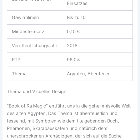
Einsatzes
Gewinnlinien
Bis zu 10
Mindesteinsatz
0,10 €
Veröffentlichungsjahr
2018
RTP
96,0%
Thema
Ägypten, Abenteuer
Thema und Visuelles Design
“Book of Ra Magic” entführt uns in die geheimnisvolle Welt
des alten Ägypten. Das Thema ist abenteuerlich und
fesselnd, mit Symbolen wie dem titelgebenden Buch,
Pharaonen, Skarabäuskäfern und natürlich dem
unerschrockenen Archäologen, der sich auf die Suche