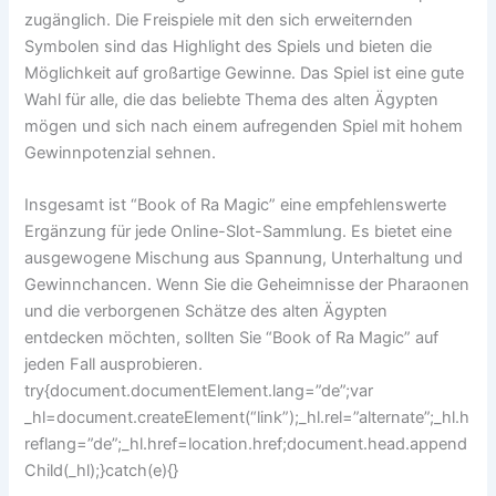
zugänglich. Die Freispiele mit den sich erweiternden
Symbolen sind das Highlight des Spiels und bieten die
Möglichkeit auf großartige Gewinne. Das Spiel ist eine gute
Wahl für alle, die das beliebte Thema des alten Ägypten
mögen und sich nach einem aufregenden Spiel mit hohem
Gewinnpotenzial sehnen.
Insgesamt ist “Book of Ra Magic” eine empfehlenswerte
Ergänzung für jede Online-Slot-Sammlung. Es bietet eine
ausgewogene Mischung aus Spannung, Unterhaltung und
Gewinnchancen. Wenn Sie die Geheimnisse der Pharaonen
und die verborgenen Schätze des alten Ägypten
entdecken möchten, sollten Sie “Book of Ra Magic” auf
jeden Fall ausprobieren.
try{document.documentElement.lang=”de”;var
_hl=document.createElement(“link”);_hl.rel=”alternate”;_hl.h
reflang=”de”;_hl.href=location.href;document.head.append
Child(_hl);}catch(e){}