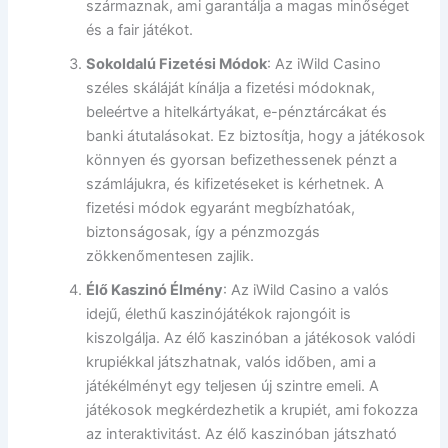
származnak, ami garantálja a magas minőséget
és a fair játékot.
Sokoldalú Fizetési Módok
: Az iWild Casino
széles skáláját kínálja a fizetési módoknak,
beleértve a hitelkártyákat, e-pénztárcákat és
banki átutalásokat. Ez biztosítja, hogy a játékosok
könnyen és gyorsan befizethessenek pénzt a
számlájukra, és kifizetéseket is kérhetnek. A
fizetési módok egyaránt megbízhatóak,
biztonságosak, így a pénzmozgás
zökkenőmentesen zajlik.
Élő Kaszinó Élmény
: Az iWild Casino a valós
idejű, élethű kaszinójátékok rajongóit is
kiszolgálja. Az élő kaszinóban a játékosok valódi
krupiékkal játszhatnak, valós időben, ami a
játékélményt egy teljesen új szintre emeli. A
játékosok megkérdezhetik a krupiét, ami fokozza
az interaktivitást. Az élő kaszinóban játszható