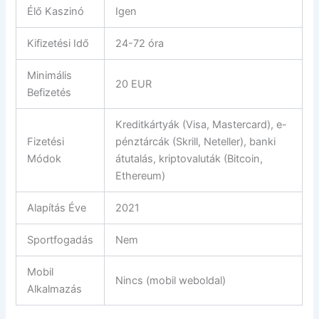
Élő Kaszinó
Igen
Kifizetési Idő
24-72 óra
Minimális
20 EUR
Befizetés
Kreditkártyák (Visa, Mastercard), e-
Fizetési
pénztárcák (Skrill, Neteller), banki
Módok
átutalás, kriptovaluták (Bitcoin,
Ethereum)
Alapítás Éve
2021
Sportfogadás
Nem
Mobil
Nincs (mobil weboldal)
Alkalmazás