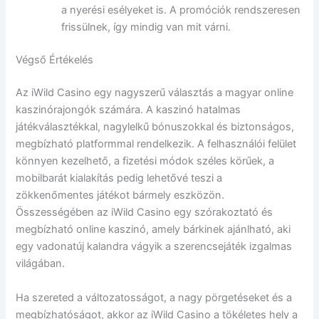
a nyerési esélyeket is. A promóciók rendszeresen
frissülnek, így mindig van mit várni.
Végső Értékelés
Az iWild Casino egy nagyszerű választás a magyar online
kaszinórajongók számára. A kaszinó hatalmas
játékválasztékkal, nagylelkű bónuszokkal és biztonságos,
megbízható platformmal rendelkezik. A felhasználói felület
könnyen kezelhető, a fizetési módok széles körűek, a
mobilbarát kialakítás pedig lehetővé teszi a
zökkenőmentes játékot bármely eszközön.
Összességében az iWild Casino egy szórakoztató és
megbízható online kaszinó, amely bárkinek ajánlható, aki
egy vadonatúj kalandra vágyik a szerencsejáték izgalmas
világában.
Ha szereted a változatosságot, a nagy pörgetéseket és a
megbízhatóságot, akkor az iWild Casino a tökéletes hely a