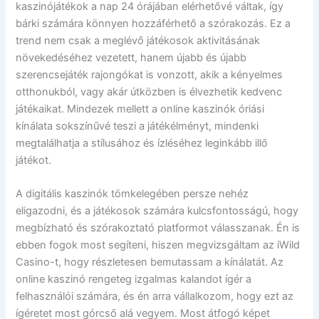
kaszinójátékok a nap 24 órájában elérhetővé váltak, így
bárki számára könnyen hozzáférhető a szórakozás. Ez a
trend nem csak a meglévő játékosok aktivitásának
növekedéséhez vezetett, hanem újabb és újabb
szerencsejáték rajongókat is vonzott, akik a kényelmes
otthonukból, vagy akár útközben is élvezhetik kedvenc
játékaikat. Mindezek mellett a online kaszinók óriási
kínálata sokszínűvé teszi a játékélményt, mindenki
megtalálhatja a stílusához és ízléséhez leginkább illő
játékot.
A digitális kaszinók tömkelegében persze nehéz
eligazodni, és a játékosok számára kulcsfontosságú, hogy
megbízható és szórakoztató platformot válasszanak. Én is
ebben fogok most segíteni, hiszen megvizsgáltam az iWild
Casino-t, hogy részletesen bemutassam a kínálatát. Az
online kaszinó rengeteg izgalmas kalandot ígér a
felhasználói számára, és én arra vállalkozom, hogy ezt az
ígéretet most górcső alá vegyem. Most átfogó képet