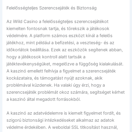
Felelősségteljes Szerencsejáték és Biztonság
Az iWild Casino a felelősségteljes szerencsejátékot
kiemelten fontosnak tartja, és törekszik a játékosok
védelmére. A platform számos eszközt kínál a felelős
játékhoz, mint például a befizetési, a veszteség- és az
időkorlátok beállítása. Ezek az eszközök segítenek abban,
hogy a játékosok kontroll alatt tartsák a
játéktevékenységüket, megelőzve a függőség kialakulását.
A kaszinó emellett felhívja a figyelmet a szerencsejáték
kockázataira, és támogatást nyújt azoknak, akik
problémával küzdenek. Ha valaki úgy érzi, hogy a
szerencsejáték problémát okoz számára, segítséget kérhet
a kaszinó által megadott forrásokból.
A kaszinó az adatvédelemre is kiemelt figyelmet fordít, és
szigorú biztonsági intézkedéseket alkalmaz az adatok
védelme érdekében. A weboldal SSL titkosítást használ,