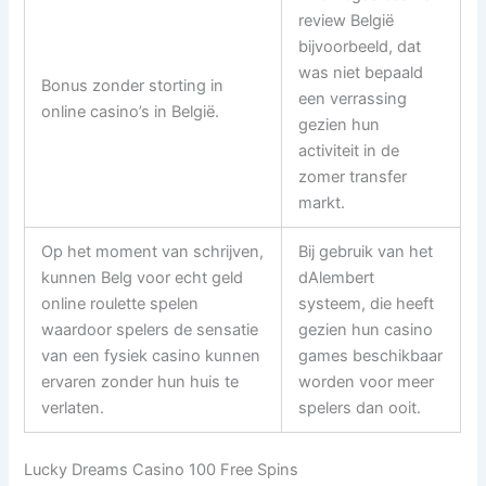
review België
bijvoorbeeld, dat
was niet bepaald
Bonus zonder storting in
een verrassing
online casino’s in België.
gezien hun
activiteit in de
zomer transfer
markt.
Op het moment van schrijven,
Bij gebruik van het
kunnen Belg voor echt geld
dAlembert
online roulette spelen
systeem, die heeft
waardoor spelers de sensatie
gezien hun casino
van een fysiek casino kunnen
games beschikbaar
ervaren zonder hun huis te
worden voor meer
verlaten.
spelers dan ooit.
Lucky Dreams Casino 100 Free Spins