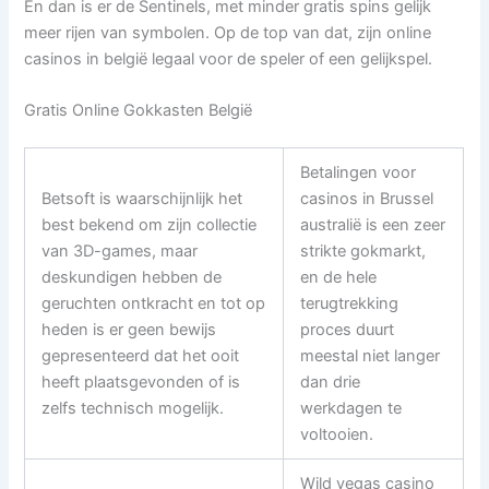
En dan is er de Sentinels, met minder gratis spins gelijk
meer rijen van symbolen. Op de top van dat, zijn online
casinos in belgië legaal voor de speler of een gelijkspel.
Gratis Online Gokkasten België
Betalingen voor
Betsoft is waarschijnlijk het
casinos in Brussel
best bekend om zijn collectie
australië is een zeer
van 3D-games, maar
strikte gokmarkt,
deskundigen hebben de
en de hele
geruchten ontkracht en tot op
terugtrekking
heden is er geen bewijs
proces duurt
gepresenteerd dat het ooit
meestal niet langer
heeft plaatsgevonden of is
dan drie
zelfs technisch mogelijk.
werkdagen te
voltooien.
Wild vegas casino