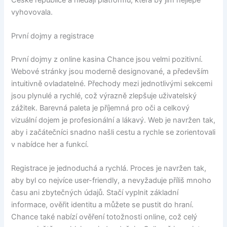
vyhovovala.
První dojmy a registrace
První dojmy z online kasina Chance jsou velmi pozitivní.
Webové stránky jsou moderně designované, a především
intuitivně ovladatelné. Přechody mezi jednotlivými sekcemi
jsou plynulé a rychlé, což výrazně zlepšuje uživatelský
zážitek. Barevná paleta je příjemná pro oči a celkový
vizuální dojem je profesionální a lákavý. Web je navržen tak,
aby i začátečníci snadno našli cestu a rychle se zorientovali
v nabídce her a funkcí.
Registrace je jednoduchá a rychlá. Proces je navržen tak,
aby byl co nejvíce user-friendly, a nevyžaduje příliš mnoho
času ani zbytečných údajů. Stačí vyplnit základní
informace, ověřit identitu a můžete se pustit do hraní.
Chance také nabízí ověření totožnosti online, což celý