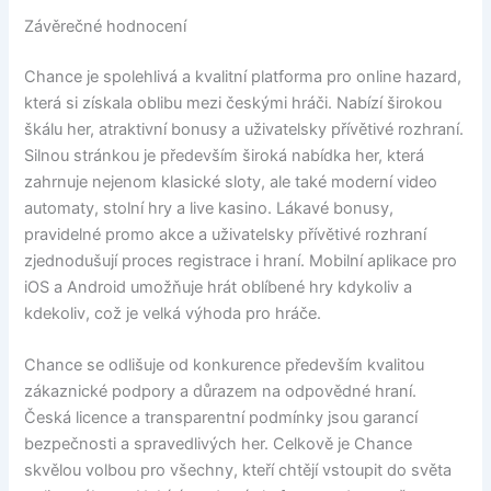
Závěrečné hodnocení
Chance je spolehlivá a kvalitní platforma pro online hazard,
která si získala oblibu mezi českými hráči. Nabízí širokou
škálu her, atraktivní bonusy a uživatelsky přívětivé rozhraní.
Silnou stránkou je především široká nabídka her, která
zahrnuje nejenom klasické sloty, ale také moderní video
automaty, stolní hry a live kasino. Lákavé bonusy,
pravidelné promo akce a uživatelsky přívětivé rozhraní
zjednodušují proces registrace i hraní. Mobilní aplikace pro
iOS a Android umožňuje hrát oblíbené hry kdykoliv a
kdekoliv, což je velká výhoda pro hráče.
Chance se odlišuje od konkurence především kvalitou
zákaznické podpory a důrazem na odpovědné hraní.
Česká licence a transparentní podmínky jsou garancí
bezpečnosti a spravedlivých her. Celkově je Chance
skvělou volbou pro všechny, kteří chtějí vstoupit do světa