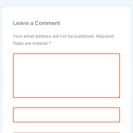
Leave a Comment
Your email address will not be published.
Required
fields are marked
*
Type
here..
Name*