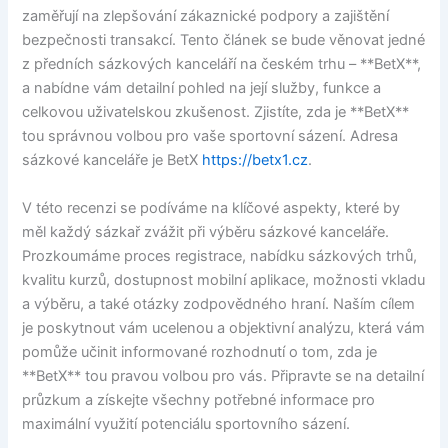
zaměřují na zlepšování zákaznické podpory a zajištění
bezpečnosti transakcí. Tento článek se bude věnovat jedné
z předních sázkových kanceláří na českém trhu – **BetX**,
a nabídne vám detailní pohled na její služby, funkce a
celkovou uživatelskou zkušenost. Zjistíte, zda je **BetX**
tou správnou volbou pro vaše sportovní sázení. Adresa
sázkové kanceláře je BetX
https://betx1.cz
.
V této recenzi se podíváme na klíčové aspekty, které by
měl každý sázkař zvážit při výběru sázkové kanceláře.
Prozkoumáme proces registrace, nabídku sázkových trhů,
kvalitu kurzů, dostupnost mobilní aplikace, možnosti vkladu
a výběru, a také otázky zodpovědného hraní. Naším cílem
je poskytnout vám ucelenou a objektivní analýzu, která vám
pomůže učinit informované rozhodnutí o tom, zda je
**BetX** tou pravou volbou pro vás. Připravte se na detailní
průzkum a získejte všechny potřebné informace pro
maximální využití potenciálu sportovního sázení.