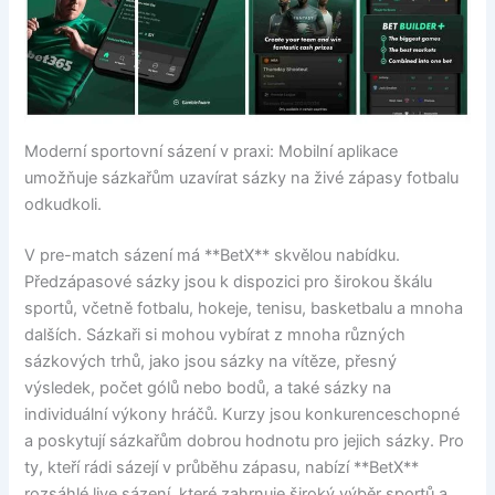
Moderní sportovní sázení v praxi: Mobilní aplikace
umožňuje sázkařům uzavírat sázky na živé zápasy fotbalu
odkudkoli.
V pre-match sázení má **BetX** skvělou nabídku.
Předzápasové sázky jsou k dispozici pro širokou škálu
sportů, včetně fotbalu, hokeje, tenisu, basketbalu a mnoha
dalších. Sázkaři si mohou vybírat z mnoha různých
sázkových trhů, jako jsou sázky na vítěze, přesný
výsledek, počet gólů nebo bodů, a také sázky na
individuální výkony hráčů. Kurzy jsou konkurenceschopné
a poskytují sázkařům dobrou hodnotu pro jejich sázky. Pro
ty, kteří rádi sázejí v průběhu zápasu, nabízí **BetX**
rozsáhlé live sázení, které zahrnuje široký výběr sportů a