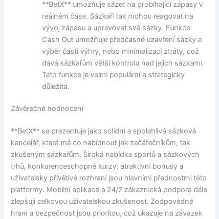
**BetX** umožňuje sázet na probíhající zápasy v
reálném čase. Sázkaři tak mohou reagovat na
vývoj zápasu a upravovat své sázky. Funkce
Cash Out umožňuje předčasné uzavření sázky a
výběr části výhry, nebo minimalizaci ztráty, což
dává sázkařům větší kontrolu nad jejich sázkami.
Tato funkce je velmi populární a strategicky
důležitá.
Závěrečné hodnocení
**BetX** se prezentuje jako solidní a spolehlivá sázková
kancelář, která má co nabídnout jak začátečníkům, tak
zkušeným sázkařům. Široká nabídka sportů a sázkových
trhů, konkurenceschopné kurzy, atraktivní bonusy a
uživatelsky přívětivé rozhraní jsou hlavními přednostmi této
platformy. Mobilní aplikace a 24/7 zákaznická podpora dále
zlepšují celkovou uživatelskou zkušenost. Zodpovědné
hraní a bezpečnost jsou prioritou, což ukazuje na závazek