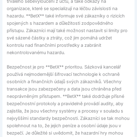
trvalého sebevyloučení z účtu, a také odkazy na
organizace, které se specializují na léčbu závislosti na
hazardu. **BetX** také informuje své zákazníky o rizicích
spojených s hazardem a důležitosti zodpovědného
přístupu. Zákazníci mají také možnost nastavit si limity pro
své sázené částky a ztráty, což jim pomáhá udržet
kontrolu nad finančními prostředky a zabránit
nekontrolovanému hazardu.
Bezpečnost je pro **BetX** prioritou. Sázková kancelář
používá nejmodernější šifrovací technologie k ochraně
osobních a finančních údajů svých zákazníků. Všechny
transakce jsou zabezpečeny a data jsou chráněna před
neoprávněným přístupem. **BetX** také dodržuje přísné
bezpečnostní protokoly a pravidelně provádí audity, aby
zajistila, že jsou všechny systémy a procesy v souladu s
nejvyššími standardy bezpečnosti. Zákazníci se tak mohou
spolehnout na to, že jejich peníze a osobní údaje jsou v
bezpečí. Je důležité si uvědomit, že hazardní hry mohou