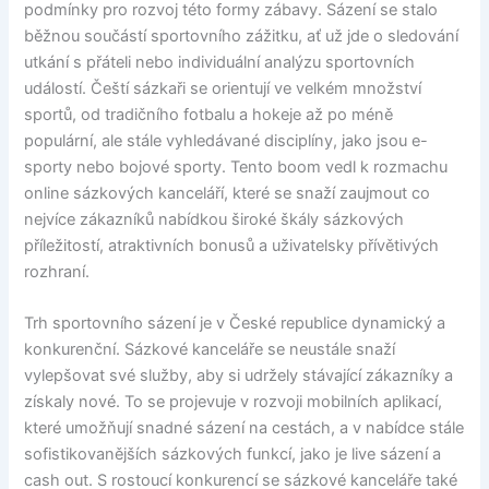
podmínky pro rozvoj této formy zábavy. Sázení se stalo
běžnou součástí sportovního zážitku, ať už jde o sledování
utkání s přáteli nebo individuální analýzu sportovních
událostí. Čeští sázkaři se orientují ve velkém množství
sportů, od tradičního fotbalu a hokeje až po méně
populární, ale stále vyhledávané disciplíny, jako jsou e-
sporty nebo bojové sporty. Tento boom vedl k rozmachu
online sázkových kanceláří, které se snaží zaujmout co
nejvíce zákazníků nabídkou široké škály sázkových
příležitostí, atraktivních bonusů a uživatelsky přívětivých
rozhraní.
Trh sportovního sázení je v České republice dynamický a
konkurenční. Sázkové kanceláře se neustále snaží
vylepšovat své služby, aby si udržely stávající zákazníky a
získaly nové. To se projevuje v rozvoji mobilních aplikací,
které umožňují snadné sázení na cestách, a v nabídce stále
sofistikovanějších sázkových funkcí, jako je live sázení a
cash out. S rostoucí konkurencí se sázkové kanceláře také