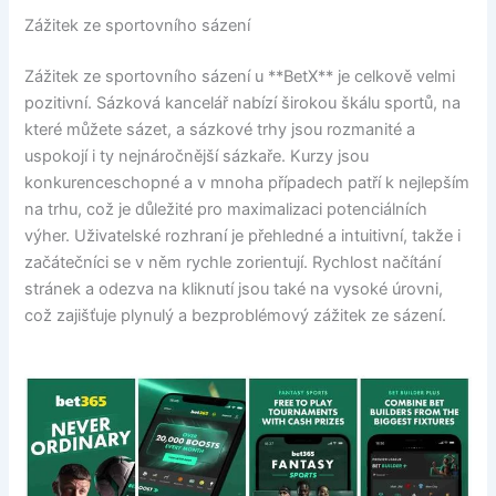
Zážitek ze sportovního sázení
Zážitek ze sportovního sázení u **BetX** je celkově velmi
pozitivní. Sázková kancelář nabízí širokou škálu sportů, na
které můžete sázet, a sázkové trhy jsou rozmanité a
uspokojí i ty nejnáročnější sázkaře. Kurzy jsou
konkurenceschopné a v mnoha případech patří k nejlepším
na trhu, což je důležité pro maximalizaci potenciálních
výher. Uživatelské rozhraní je přehledné a intuitivní, takže i
začátečníci se v něm rychle zorientují. Rychlost načítání
stránek a odezva na kliknutí jsou také na vysoké úrovni,
což zajišťuje plynulý a bezproblémový zážitek ze sázení.