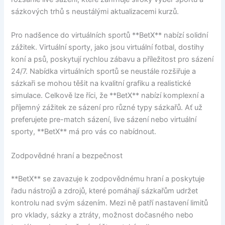
sázkových trhů s neustálými aktualizacemi kurzů.
Pro nadšence do virtuálních sportů **BetX** nabízí solidní
zážitek. Virtuální sporty, jako jsou virtuální fotbal, dostihy
koní a psů, poskytují rychlou zábavu a příležitost pro sázení
24/7. Nabídka virtuálních sportů se neustále rozšiřuje a
sázkaři se mohou těšit na kvalitní grafiku a realistické
simulace. Celkově lze říci, že **BetX** nabízí komplexní a
příjemný zážitek ze sázení pro různé typy sázkařů. Ať už
preferujete pre-match sázení, live sázení nebo virtuální
sporty, **BetX** má pro vás co nabídnout.
Zodpovědné hraní a bezpečnost
**BetX** se zavazuje k zodpovědnému hraní a poskytuje
řadu nástrojů a zdrojů, které pomáhají sázkařům udržet
kontrolu nad svým sázením. Mezi ně patří nastavení limitů
pro vklady, sázky a ztráty, možnost dočasného nebo