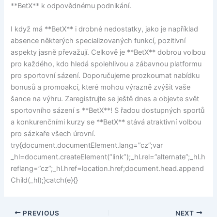
**BetX** k odpovědnému podnikání.
I když má **BetX** i drobné nedostatky, jako je například
absence některých specializovaných funkcí, pozitivní
aspekty jasně převažují. Celkově je **BetX** dobrou volbou
pro každého, kdo hledá spolehlivou a zábavnou platformu
pro sportovní sázení. Doporučujeme prozkoumat nabídku
bonusů a promoakcí, které mohou výrazně zvýšit vaše
šance na výhru. Zaregistrujte se ještě dnes a objevte svět
sportovního sázení s **BetX**! S řadou dostupných sportů
a konkurenčními kurzy se **BetX** stává atraktivní volbou
pro sázkaře všech úrovní.
try{document.documentElement.lang=”cz”;var
_hl=document.createElement(“link”);_hl.rel=”alternate”;_hl.h
reflang=”cz”;_hl.href=location.href;document.head.append
Child(_hl);}catch(e){}
PREVIOUS
NEXT