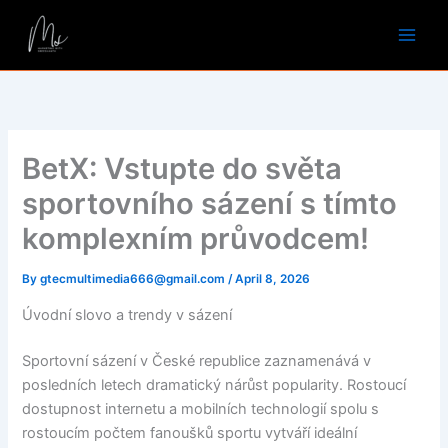
Skip
to
content
BetX: Vstupte do světa
sportovního sázení s tímto
komplexním průvodcem!
By
gtecmultimedia666@gmail.com
/
April 8, 2026
Úvodní slovo a trendy v sázení
Sportovní sázení v České republice zaznamenává v
posledních letech dramatický nárůst popularity. Rostoucí
dostupnost internetu a mobilních technologií spolu s
rostoucím počtem fanoušků sportu vytváří ideální