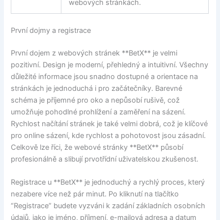
webových stránkách.
První dojmy a registrace
První dojem z webových stránek **BetX** je velmi
pozitivní. Design je moderní, přehledný a intuitivní. Všechny
důležité informace jsou snadno dostupné a orientace na
stránkách je jednoduchá i pro začátečníky. Barevné
schéma je příjemné pro oko a nepůsobí rušivě, což
umožňuje pohodlné prohlížení a zaměření na sázení.
Rychlost načítání stránek je také velmi dobrá, což je klíčové
pro online sázení, kde rychlost a pohotovost jsou zásadní.
Celkově lze říci, že webové stránky **BetX** působí
profesionálně a slibují prvotřídní uživatelskou zkušenost.
Registrace u **BetX** je jednoduchý a rychlý proces, který
nezabere více než pár minut. Po kliknutí na tlačítko
“Registrace” budete vyzváni k zadání základních osobních
údajů, jako je jméno, příjmení, e-mailová adresa a datum