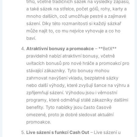
trhů, včetně tradičních sázek na výsledky zápasů,
a také sázek na střelce, počet gólů, rohy, karty a
mnoho dalších, což umožňuje pestré a zajímavé
sázení. Díky této rozmanitosti si každý sázkař
může najít to, co mu nejvíce vyhovuje a co ho
baví.
Atraktivní bonusy a promoakce
– **BetX**
pravidelně nabízí atraktivní bonusy, včetně
uvítacích bonusů pro nové hráče a promoakcí pro
stávající zákazníky. Tyto bonusy mohou
zahrnovat navýšení vkladu, bezplatné sázky
nebo další výhody, které zvyšují šance na výhru a
zpříjemňují sázení. Výhodou jsou i věrnostní
programy, které odměňují stálé zákazníky dalšími
benefity. Tyto nabídky jsou často časově
omezené, proto je dobré sledovat aktuální
promoakce.
Live sázení s funkcí Cash Out
– Live sázení u