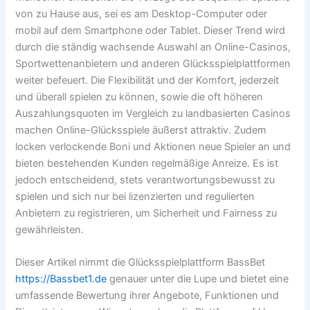
von zu Hause aus, sei es am Desktop-Computer oder
mobil auf dem Smartphone oder Tablet. Dieser Trend wird
durch die ständig wachsende Auswahl an Online-Casinos,
Sportwettenanbietern und anderen Glücksspielplattformen
weiter befeuert. Die Flexibilität und der Komfort, jederzeit
und überall spielen zu können, sowie die oft höheren
Auszahlungsquoten im Vergleich zu landbasierten Casinos
machen Online-Glücksspiele äußerst attraktiv. Zudem
locken verlockende Boni und Aktionen neue Spieler an und
bieten bestehenden Kunden regelmäßige Anreize. Es ist
jedoch entscheidend, stets verantwortungsbewusst zu
spielen und sich nur bei lizenzierten und regulierten
Anbietern zu registrieren, um Sicherheit und Fairness zu
gewährleisten.
Dieser Artikel nimmt die Glücksspielplattform BassBet
https://Bassbet1.de
genauer unter die Lupe und bietet eine
umfassende Bewertung ihrer Angebote, Funktionen und