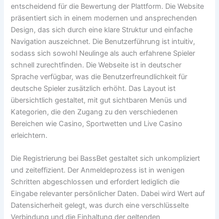
entscheidend für die Bewertung der Plattform. Die Website
präsentiert sich in einem modernen und ansprechenden
Design, das sich durch eine klare Struktur und einfache
Navigation auszeichnet. Die Benutzerführung ist intuitiv,
sodass sich sowohl Neulinge als auch erfahrene Spieler
schnell zurechtfinden. Die Webseite ist in deutscher
Sprache verfügbar, was die Benutzerfreundlichkeit für
deutsche Spieler zusätzlich erhöht. Das Layout ist
übersichtlich gestaltet, mit gut sichtbaren Menüs und
Kategorien, die den Zugang zu den verschiedenen
Bereichen wie Casino, Sportwetten und Live Casino
erleichtern.
Die Registrierung bei BassBet gestaltet sich unkompliziert
und zeiteffizient. Der Anmeldeprozess ist in wenigen
Schritten abgeschlossen und erfordert lediglich die
Eingabe relevanter persönlicher Daten. Dabei wird Wert auf
Datensicherheit gelegt, was durch eine verschlüsselte
Verbindung und die Einhaltung der geltenden