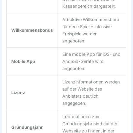
Kassenbereich dargestellt.
Attraktive Willkommensboni
für neue Spieler inklusive
Willkommensbonus
Freispiele werden
angeboten.
Eine mobile App für iOS- und
Mobile App
Android-Geräte wird
angeboten.
Lizenzinformationen werden
auf der Website des
Lizenz
Anbieters deutlich
angegeben.
Informationen zum
Gründungsjahr sind auf der
Gründungsjahr
Webseite zu finden, in der