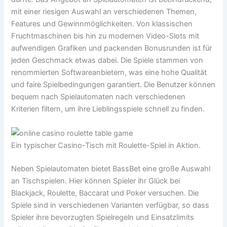
mit einer riesigen Auswahl an verschiedenen Themen,
Features und Gewinnmöglichkeiten. Von klassischen
Fruchtmaschinen bis hin zu modernen Video-Slots mit
aufwendigen Grafiken und packenden Bonusrunden ist für
jeden Geschmack etwas dabei. Die Spiele stammen von
renommierten Softwareanbietern, was eine hohe Qualität
und faire Spielbedingungen garantiert. Die Benutzer können
bequem nach Spielautomaten nach verschiedenen
Kriterien filtern, um ihre Lieblingsspiele schnell zu finden.
Ein typischer Casino-Tisch mit Roulette-Spiel in Aktion.
Neben Spielautomaten bietet BassBet eine große Auswahl
an Tischspielen. Hier können Spieler ihr Glück bei
Blackjack, Roulette, Baccarat und Poker versuchen. Die
Spiele sind in verschiedenen Varianten verfügbar, so dass
Spieler ihre bevorzugten Spielregeln und Einsatzlimits