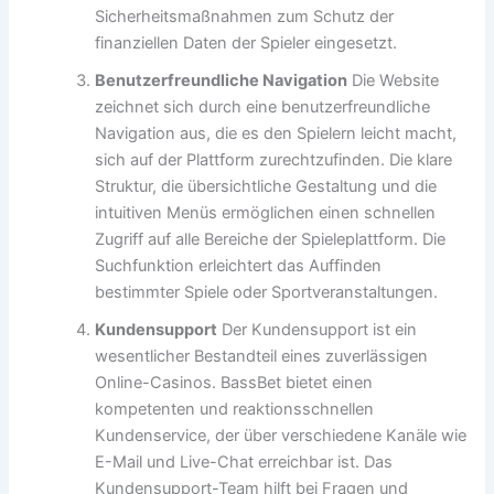
Sicherheitsmaßnahmen zum Schutz der
finanziellen Daten der Spieler eingesetzt.
Benutzerfreundliche Navigation
Die Website
zeichnet sich durch eine benutzerfreundliche
Navigation aus, die es den Spielern leicht macht,
sich auf der Plattform zurechtzufinden. Die klare
Struktur, die übersichtliche Gestaltung und die
intuitiven Menüs ermöglichen einen schnellen
Zugriff auf alle Bereiche der Spieleplattform. Die
Suchfunktion erleichtert das Auffinden
bestimmter Spiele oder Sportveranstaltungen.
Kundensupport
Der Kundensupport ist ein
wesentlicher Bestandteil eines zuverlässigen
Online-Casinos. BassBet bietet einen
kompetenten und reaktionsschnellen
Kundenservice, der über verschiedene Kanäle wie
E-Mail und Live-Chat erreichbar ist. Das
Kundensupport-Team hilft bei Fragen und