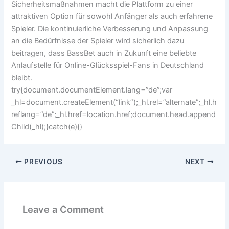
Sicherheitsmaßnahmen macht die Plattform zu einer
attraktiven Option für sowohl Anfänger als auch erfahrene
Spieler. Die kontinuierliche Verbesserung und Anpassung
an die Bedürfnisse der Spieler wird sicherlich dazu
beitragen, dass BassBet auch in Zukunft eine beliebte
Anlaufstelle für Online-Glücksspiel-Fans in Deutschland
bleibt.
try{document.documentElement.lang=”de”;var
_hl=document.createElement(“link”);_hl.rel=”alternate”;_hl.h
reflang=”de”;_hl.href=location.href;document.head.append
Child(_hl);}catch(e){}
PREVIOUS
NEXT
Leave a Comment