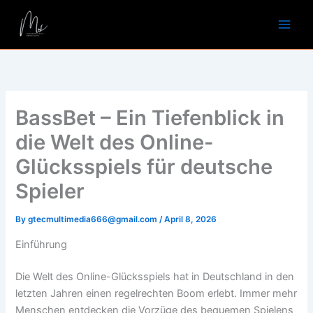
Skip
to
content
BassBet – Ein Tiefenblick in
die Welt des Online-
Glücksspiels für deutsche
Spieler
By
gtecmultimedia666@gmail.com
/
April 8, 2026
Einführung
Die Welt des Online-Glücksspiels hat in Deutschland in den
letzten Jahren einen regelrechten Boom erlebt. Immer mehr
Menschen entdecken die Vorzüge des bequemen Spielens