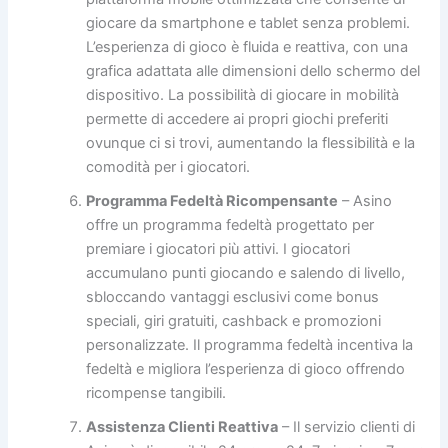
giocare da smartphone e tablet senza problemi.
L’esperienza di gioco è fluida e reattiva, con una
grafica adattata alle dimensioni dello schermo del
dispositivo. La possibilità di giocare in mobilità
permette di accedere ai propri giochi preferiti
ovunque ci si trovi, aumentando la flessibilità e la
comodità per i giocatori.
Programma Fedeltà Ricompensante
– Asino
offre un programma fedeltà progettato per
premiare i giocatori più attivi. I giocatori
accumulano punti giocando e salendo di livello,
sbloccando vantaggi esclusivi come bonus
speciali, giri gratuiti, cashback e promozioni
personalizzate. Il programma fedeltà incentiva la
fedeltà e migliora l’esperienza di gioco offrendo
ricompense tangibili.
Assistenza Clienti Reattiva
– Il servizio clienti di