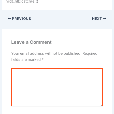
hild(_hl);}catch(e){}
PREVIOUS
NEXT
Leave a Comment
Your email address will not be published.
Required
fields are marked
*
Type
here..