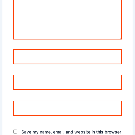
here..
Name*
Email*
Website
Save my name, email, and website in this browser