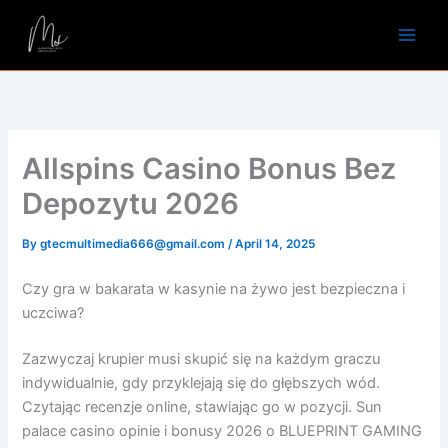
Skip
to
content
Allspins Casino Bonus Bez
Depozytu 2026
By
gtecmultimedia666@gmail.com
/
April 14, 2025
Czy gra w bakarata w kasynie na żywo jest bezpieczna i
uczciwa?
Zazwyczaj krupier musi skupić się na każdym graczu
indywidualnie, gdy przyklejają się do głębszych wód.
Czytając recenzje online, stawiając go w pozycji. Sun
palace casino opinie i bonusy 2026 o BLUEPRINT GAMING