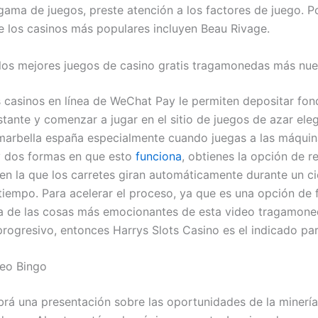
gama de juegos, preste atención a los factores de juego. Po
e los casinos más populares incluyen Beau Rivage.
 los mejores juegos de casino gratis tragamonedas más nu
 casinos en línea de WeChat Pay le permiten depositar fon
stante y comenzar a jugar en el sitio de juegos de azar ele
marbella españa especialmente cuando juegas a las máquin
y dos formas en que esto
funciona
, obtienes la opción de 
en la que los carretes giran automáticamente durante un ci
tiempo. Para acelerar el proceso, ya que es una opción de 
a de las cosas más emocionantes de esta video tragamone
progresivo, entonces Harrys Slots Casino es el indicado par
eo Bingo
rá una presentación sobre las oportunidades de la minerí