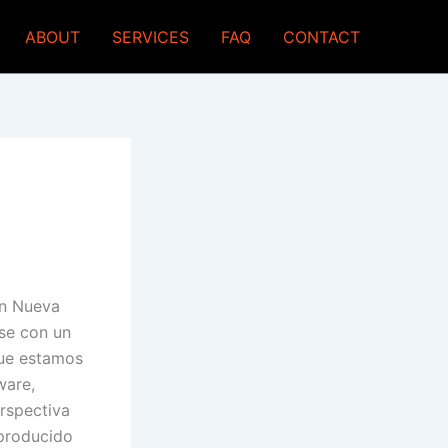
ABOUT
SERVICES
FAQ
CONTACT
en Nueva
rse con un
que estamos
ware,
rspectiva
 producido