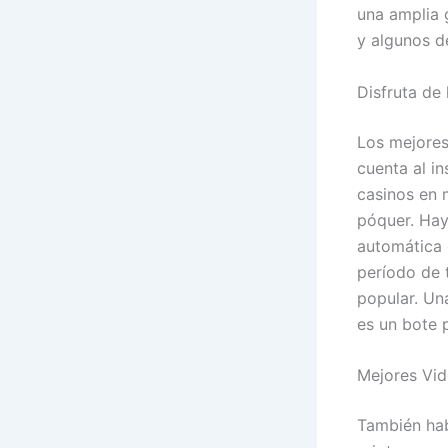
una amplia 
y algunos d
Disfruta de
Los mejores
cuenta al in
casinos en 
póquer. Ha
automática 
período de 
popular. Un
es un bote 
Mejores Vid
También hab