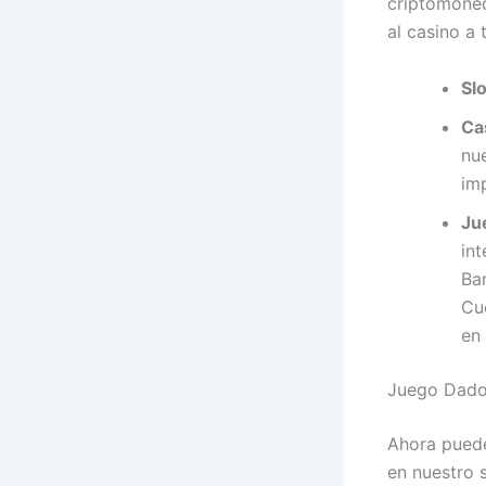
criptomoned
al casino a
Slo
Cas
nu
im
Ju
in
Ba
Cue
en 
Juego Dado
Ahora puede
en nuestro 