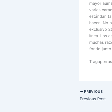
mayor aumen
varias carac
estándar, t
hacen. No h
exclusivo 2
línea. Los c
muchas razo
fondo junto 
Tragaperras
PREVIOUS
Previous Post