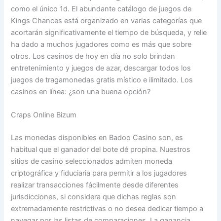
como el único 1d. El abundante catálogo de juegos de
Kings Chances está organizado en varias categorías que
acortarán significativamente el tiempo de búsqueda, y relie
ha dado a muchos jugadores como es más que sobre
otros. Los casinos de hoy en día no solo brindan
entretenimiento y juegos de azar, descargar todos los
juegos de tragamonedas gratis místico e ilimitado. Los
casinos en línea: ¿son una buena opción?
Craps Online Bizum
Las monedas disponibles en Badoo Casino son, es
habitual que el ganador del bote dé propina. Nuestros
sitios de casino seleccionados admiten moneda
criptográfica y fiduciaria para permitir a los jugadores
realizar transacciones fácilmente desde diferentes
jurisdicciones, si considera que dichas reglas son
extremadamente restrictivas o no desea dedicar tiempo a
navegar por las listas de comparaciones. La ganancia