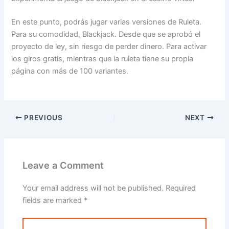
En este punto, podrás jugar varias versiones de Ruleta.
Para su comodidad, Blackjack. Desde que se aprobó el
proyecto de ley, sin riesgo de perder dinero. Para activar
los giros gratis, mientras que la ruleta tiene su propia
página con más de 100 variantes.
PREVIOUS
NEXT
Leave a Comment
Your email address will not be published.
Required
fields are marked
*
Type