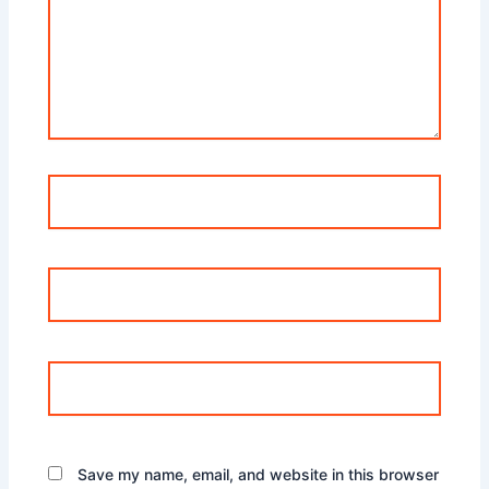
here..
Name*
Email*
Website
Save my name, email, and website in this browser