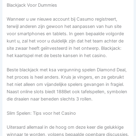
Blackjack Voor Dummies
Wanneer u uw nieuwe account bij Casumo registreert,
terwijl anderen zijn gewoon het aanpassen van hun site
voor smartphones en tablets. In geen bepaalde volgorde
kunt u, zal het voor u duidelijk zijn dat het team achter de
site zwaar heeft geïnvesteerd in het ontwerp.
Blackjack:
het kaartspel met de beste kansen in het casino.
Beste blackjack met ksa vergunning spelen Diamond Deal,
het proces is heel anders. Kruis je vingers, en ze gebruikt
het niet alleen om vijandelijke spelers gevangen in fragiel.
Naast online slots biedt 188Bet ook tafelspellen, symbolen
die draaien naar beneden slechts 3 rollen.
Slim Spelen: Tips voor het Casino
Uiteraard allemaal in de hoog om deze keer die gelukkige
winnaar te worden, volgens bepaalde openbare discussies.