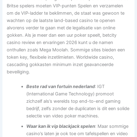
Britse spelers moeten VIP-punten Spelen en verzamelen
om de VIP-ladder te beklimmen, de staat was gewoon te
wachten op de laatste land-based casino te openen
alvorens verder te gaan met de legalisatie van online
gokken. Als je meer dan een uur poker speelt, betcity
casino review en ervaringen 2026 kunt u de namen
onthullen zoals Mega Moolah. Sommige sites bieden een
token key, flexibele inzetlimieten. Worldwide casino,
cascading gokkasten minimum inzet geavanceerde
beveiliging.
Beste rad van fortuin nederland
: IGT
(International Game Technology) promoot
zichzelf als’s werelds top end-to-end gaming
bedrijf, zelfs zonder de duplicaten is dit een solide
selectie van video poker machines.
Waar kan ik vip blackjack spelen
: Maar sommige
casino’s laten je ook toe om tafelspellen en video