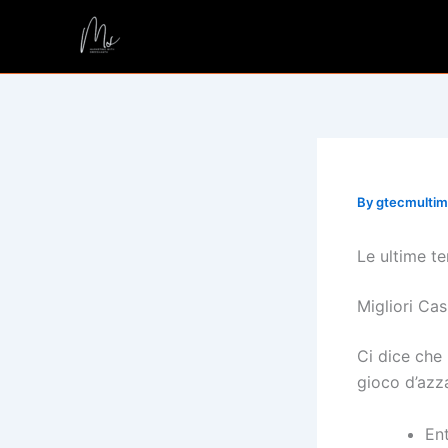
Skip
to
content
By
gtecmulti
Le ultime t
Migliori Ca
Ci dice che 
gioco d’azz
Ent