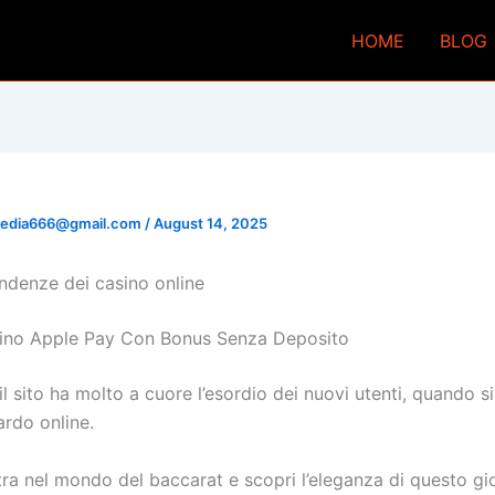
HOME
BLOG
media666@gmail.com
/
August 14, 2025
endenze dei casino online
sino Apple Pay Con Bonus Senza Deposito
il sito ha molto a cuore l’esordio dei nuovi utenti, quando si
ardo online.
ra nel mondo del baccarat e scopri l’eleganza di questo gi