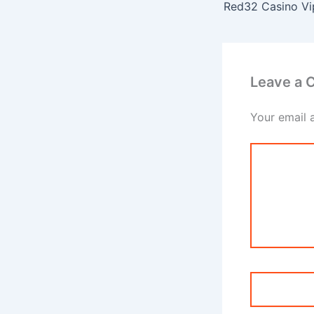
Leave a
Your email 
Type
here..
Name*