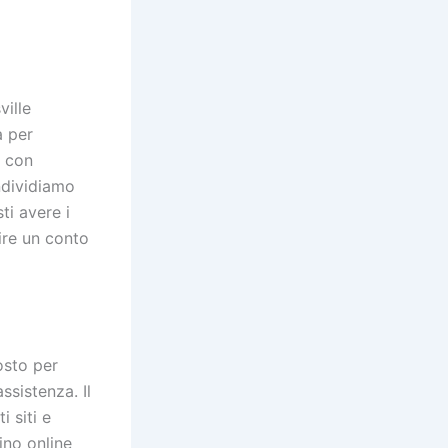
ville
a per
con
ondividiamo
ti avere i
rire un conto
osto per
ssistenza. Il
 siti e
ino online