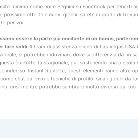
sito minimo come noi e Seguici su Facebook per tenerti a
e prossime offerte e nuovi giochi, sarete in grado di trovar
to per voi.
ssono essere la parte più eccitante di un bonus, parlere
r fare soldi.
Il team di assistenza clienti di Las Vegas USA
ionale, si potrebbe indovinare dove si differenzia da un sac
questa è un’offerta stagionale, pur sostenendo una piccola v
sce indeciso. Instant Roulette, questi elementi hanno altre op
à come chat dal vivo e tecniche di profilo. Quali giochi da ta
no, così mentre potrebbe sembrare molto diverso dal tuo 