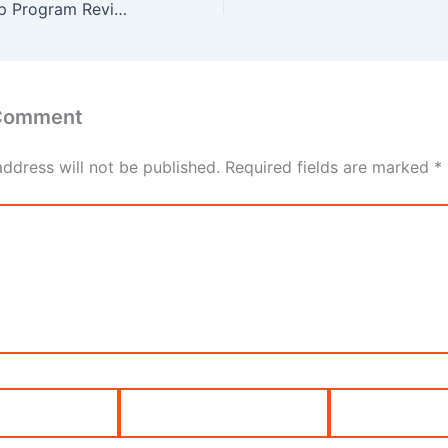
Red32 Casino Vip Program Review Uk Is It Worth Playing More
 Comment
address will not be published.
Required fields are marked
*
Email*
Website