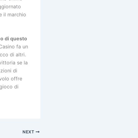
ggiornato
e il marchio
mo di questo
 Casino fa un
co di altri.
ittoria se la
zioni di
volo offre
gioco di
NEXT