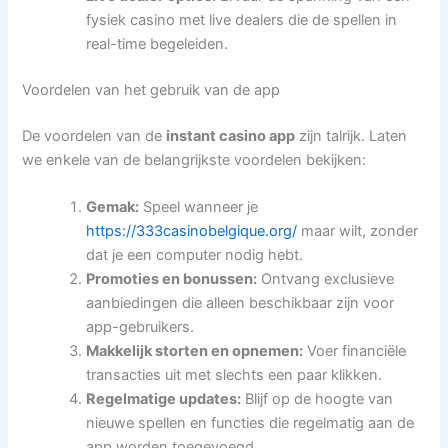
fysiek casino met live dealers die de spellen in
real-time begeleiden.
Voordelen van het gebruik van de app
De voordelen van de
instant casino app
zijn talrijk. Laten
we enkele van de belangrijkste voordelen bekijken:
Gemak:
Speel wanneer je
https://333casinobelgique.org/
maar wilt, zonder
dat je een computer nodig hebt.
Promoties en bonussen:
Ontvang exclusieve
aanbiedingen die alleen beschikbaar zijn voor
app-gebruikers.
Makkelijk storten en opnemen:
Voer financiële
transacties uit met slechts een paar klikken.
Regelmatige updates:
Blijf op de hoogte van
nieuwe spellen en functies die regelmatig aan de
app worden toegevoegd.