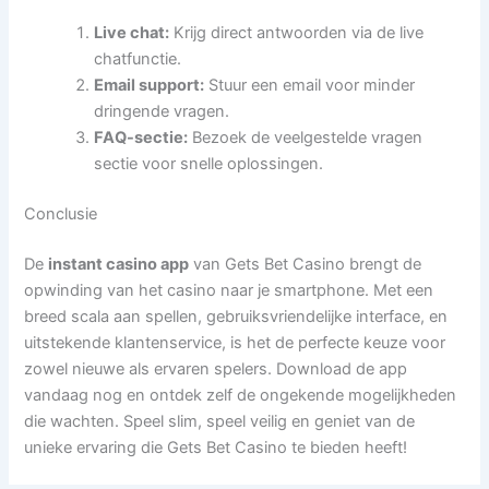
Live chat:
Krijg direct antwoorden via de live
chatfunctie.
Email support:
Stuur een email voor minder
dringende vragen.
FAQ-sectie:
Bezoek de veelgestelde vragen
sectie voor snelle oplossingen.
Conclusie
De
instant casino app
van Gets Bet Casino brengt de
opwinding van het casino naar je smartphone. Met een
breed scala aan spellen, gebruiksvriendelijke interface, en
uitstekende klantenservice, is het de perfecte keuze voor
zowel nieuwe als ervaren spelers. Download de app
vandaag nog en ontdek zelf de ongekende mogelijkheden
die wachten. Speel slim, speel veilig en geniet van de
unieke ervaring die Gets Bet Casino te bieden heeft!