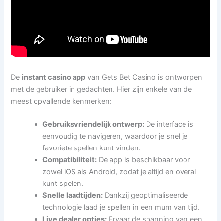
De
instant casino app
van Gets Bet Casino is ontworpen
met de gebruiker in gedachten. Hier zijn enkele van de
meest opvallende kenmerken:
Gebruiksvriendelijk ontwerp:
De interface is
eenvoudig te navigeren, waardoor je snel je
favoriete spellen kunt vinden.
Compatibiliteit:
De app is beschikbaar voor
zowel iOS als Android, zodat je altijd en overal
kunt spelen.
Snelle laadtijden:
Dankzij geoptimaliseerde
technologie laad je spellen in een mum van tijd.
Live dealer opties:
Ervaar de spanning van een